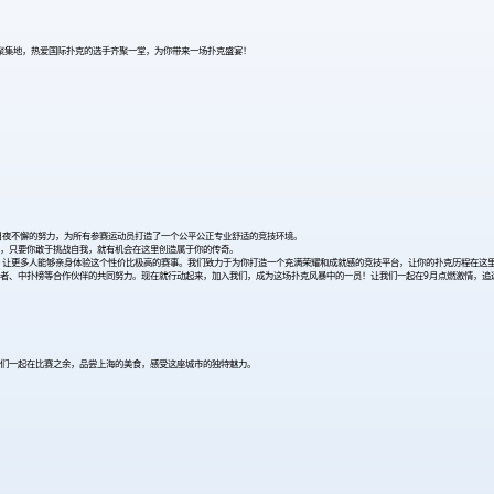
热血聚集地，热爱国际扑克的选手齐聚一堂，为你带来一场扑克盛宴！
日夜不懈的努力，为所有参赛运动员打造了一个公平公正专业舒适的竞技环境。
手，只要你敢于挑战自我，就有机会在这里创造属于你的传奇。
，让更多人能够亲身体验这个性价比极高的赛事。我们致力于为你打造一个充满荣耀和成就感的竞技平台，让你的扑克历程在这
者、中扑榜等合作伙伴的共同努力。现在就行动起来，加入我们，成为这场扑克风暴中的一员！让我们一起在9月点燃激情，追
们一起在比赛之余，品尝上海的美食，感受这座城市的独特魅力。