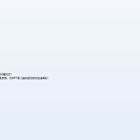
里闪耀光芒！
逐梦想，为MPT第二届的成功举办加油喝彩！