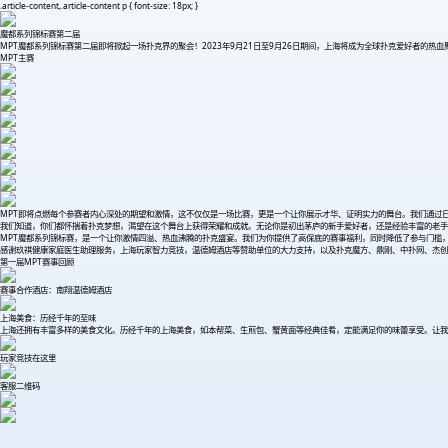
.article-content,.article-content p { font-size: 18px; }
魔都系列锦标赛第二届
MPT魔都系列锦标赛第二届即将掀起一场扑克界的聚会！2023年9月21日至9月26日期间，上海将成为全球扑克爱好者的
MPT主赛
MPT即将点燃每个参赛者内心深处的期望和激情，这不仅仅是一场比赛，更是一个让你展示才华、证明实力的舞台。我们通过
我们知道，你们都怀揣着扑克梦想，渴望在这个舞台上获得荣耀和成就。无论你是初出茅庐的新手爱好者，还是经验丰富的老
MPT魔都系列锦标赛，是一个让你激情四溢、热血沸腾的扑克盛宴。我们为你提供了高保底的赛事福利，同时降低了参与门槛
感谢玖祺健康家庭医生助理服务，上海玩家智力竞技，温德姆酒店等赞助单位的大力支持，以及扑克魔方、鼎刚、中扑网、杰创
第一届MPT赛事回顾
赛事合作酒店：南翔温德姆酒店
上海美食：历经千年的至味
上海还拥有丰富多样的美食文化。历经千年的上海美食，如本帮菜、生煎包、蟹黄面等经典佳肴，定能满足你的味蕾享受。让我
玩家竞技在这里
客服二维码