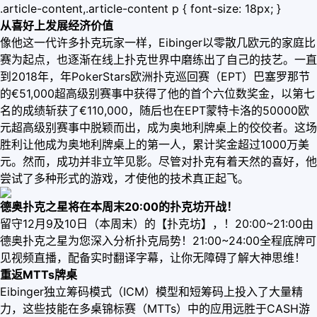
.article-content,.article-content p { font-size: 18px; }
从喜好上发展经济价值
像他这一代许多扑克玩家一样，Eibinger以零散几欧元的家庭比
赛为起点，也逐渐在线上扑克世界中磨练出了自己的技艺。一直
到2018年，年PokerStars欧洲扑克巡回赛（EPT）巴塞罗那节
的€51,000超高级别赛事中获得了他的首个六位数奖金，以第七
名的成绩斩获了€110,000，随后也在EPT蒙特卡洛的50000欧
元超高级别赛事中脱颖而出，成为奥地利牌桌上的佼佼者。这场
胜利让他成为奥地利牌桌上的第一人，累计奖金超过1000万美
元。然而，成功并非立竿见影。尽管对扑克有着天然的喜好，他
尝试了多种形式的游戏，才使他的技术真正起飞。
德奥扑克之星将在本周末20:00的扑克坊开战！
留守12月9及10日（本周末）的【扑克坊】，！20:00~21:00由
德奥扑克之星为您深入分析扑克局势！21:00~24:00全程底牌可
见视频直播，配备实时翻译字幕，让你无障碍了解大神思维！
重返MTTs牌桌
Eibinger独立筹码模式（ICM）模型和短筹码上投入了大量精
力，这些技能在多桌锦标赛（MTTs）中的应用远胜于CASH游