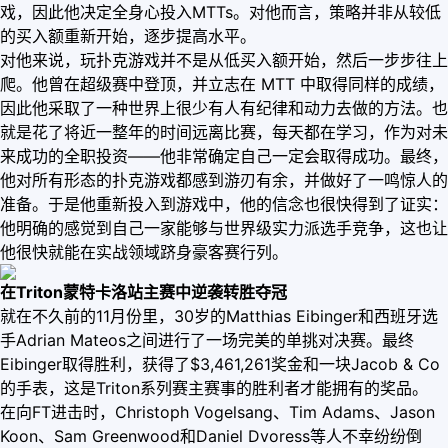
戏，因此他决定全身心投入MTTs。对他而言，策略并非从较低
的买入额重新开始，逐步提高水平。
对他来说，玩扑克游戏并不是从低买入额开始，然后一步步往上
爬。他曾在超级赛中登顶，并立志在 MTT 中取得同样的成绩，
因此他采取了一种世界上很少有人有纪律和动力去做的方法。也
就是花了将近一整年的时间远离比赛，每天都在学习，作为对未
来成功的全职投资——他非常确定自己一定会取得成功。最终，
他对所有形态的扑克游戏都感到游刃有余，并做好了一鸣惊人的
准备。于是他重新投入到游戏中，他的信念也很快得到了证实：
他明确的感觉到自己一家能够与世界级实力派选手竞争，这也让
他很快就能在实战领域跻身豪客赛行列。
在Triton蒙特卡洛站主赛中逆袭转胜夺冠
就在不久前的11月份里，30岁的Matthias Eibinger和西班牙选
手Adrian Mateos之间进行了一场完美的单挑对决赛。最终
Eibinger取得胜利，获得了$3,461,261奖金和一块Jacob & Co
的手表，这是Triton系列赛主赛事的胜利者才能拥有的奖品。
在向FT进击时，Christoph Vogelsang、Tim Adams、Jason
Koon、Sam Greenwood和Daniel Dvoress等人不幸纷纷倒