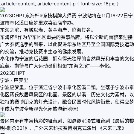
.article-content,.article-content p { font-size: 18px; }
2023DHPT东海杯®竞技棋牌大师赛·宁波站将在11月16-22日宁
波市奉化溪口应梦里欢喜酒店举办。
东海之滨，有城以濒，黄金海岸，临海其名。
东海杯®作为华东地区重要的赛事品牌，将以全新的面貌来迎接
广大参赛选手的到来，以此促进华东地区乃至全国国际竞技运动
的交流，推动竞技赛事生态的健康发展。
奉化作为宁波的后花园，拥有得天独厚的自然风光和丰富的文化
底蕴。期待与广大运动员们相聚“东海之滨”——奉化。
2023DHPT
宁波 · 应梦里
宁波应梦里，位于浙江省宁波市奉化区溪口镇，坐落于宁波市奉
化区蒋氏故居风景区的北面。景区的以溪口历史文化为素材，以
独特的赛博朋克的灯光设计，融合民国时代风情街景，使得应梦
里成为宁波全新观光休闲旅游新地标！
景区内更有丰富精彩的舞台剧，如悬疑沉浸式舞台剧《最后的黎
明-刺杀001》、户外未来科技赛博朋克式演出 《未来已来》