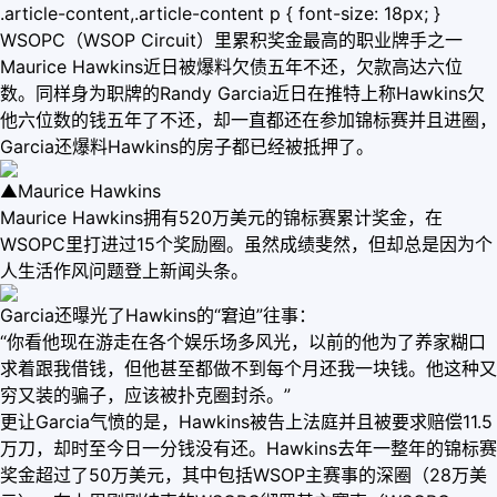
.article-content,.article-content p { font-size: 18px; }
WSOPC（WSOP Circuit）里累积奖金最高的职业牌手之一
Maurice Hawkins近日被爆料欠债五年不还，欠款高达六位
数。同样身为职牌的Randy Garcia近日在推特上称Hawkins欠
他六位数的钱五年了不还，却一直都还在参加锦标赛并且进圈，
Garcia还爆料Hawkins的房子都已经被抵押了。
▲Maurice Hawkins
Maurice Hawkins拥有520万美元的锦标赛累计奖金，在
WSOPC里打进过15个奖励圈。虽然成绩斐然，但却总是因为个
人生活作风问题登上新闻头条。
Garcia还曝光了Hawkins的“窘迫”往事：
“你看他现在游走在各个娱乐场多风光，以前的他为了养家糊口
求着跟我借钱，但他甚至都做不到每个月还我一块钱。他这种又
穷又装的骗子，应该被扑克圈封杀。”
更让Garcia气愤的是，Hawkins被告上法庭并且被要求赔偿11.5
万刀，却时至今日一分钱没有还。Hawkins去年一整年的锦标赛
奖金超过了50万美元，其中包括WSOP主赛事的深圈（28万美