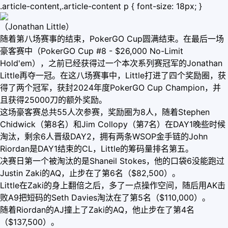
.article-content,.article-content p { font-size: 18px; }
（Jonathan Little）
随着第八场赛事的结束，PokerGO Cup圆满结束。在最后一场
豪客赛中（PokerGO Cup #8 - $26,000 No-Limit
Hold'em），之前已经获得过一个本次系列赛冠军的Jonathan
Little再夺一冠。在这八场赛事中，Little打进了四个奖励圈，获
得了两个冠军，获封2024年度PokerGO Cup Champion，并
且获得25000刀的额外奖励。
这场豪客赛总共55人次参赛，奖励圈为8人，随着Stephen
Chidwick（第8名）和Jim Collopy（第7名）在DAY1晚些时候
淘汰，剩余6人晋级DAY2，拥有两条WSOP金手链的John
Riordan是DAY1结束的CL，Little的筹码量排名第五。
决赛日第一个被淘汰的是Shaneil Stokes，他的口袋6没能跑过
Justin Zaki的AQ，止步在了第6名（$82,500）。
Little在Zaki的身上翻倍之后，多了一点操作空间，随后用AK击
败A9把短码的Seth Davies淘汰在了第5名（$110,000）。
随着Riordan的AJ撞上了Zaki的AQ，他止步在了第4名
（$137,500）。