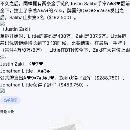
不久之后，同样拥有两条金手链的Justin Saliba手拿A♣3♥翻前
全下，撞上了拿着A♠A♦的Zaki，牌面的Q♠Q♣3♠2♠7♠发出之
后，Saliba止步第3名（$192,500）。
（Justin Zaki）
单挑开始时，Little的筹码是488万，Zaki是337.5万。Little把
筹码优势继续增长到了3:1的时候，比赛结束。在最后一手牌里
（盲注4万/8万/8万），Little在BTN位全下，Zaki在大盲位上跟
注。
Justin Zaki：K♥7♥
Jonathan Little：A♣3♣
公共牌发出A♥9♦7♠J♣J♥，Zaki获得了亚军（$288,750），
Jonathan Little获得了冠军（$453,750）。
高手殿堂
评论 0 条