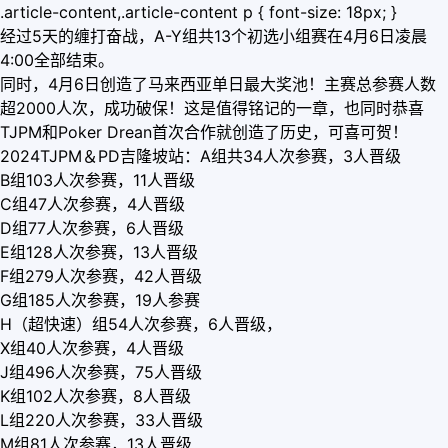
.article-content,.article-content p { font-size: 18px; }
经过5天的缠打奋战，A-Y组共13个初选小组赛在4月6日凌晨
4:00全部结束。
同时，4月6日创造了马来西亚单日最大奖池！主赛总参赛人数
超2000人次，成功破保！这是值得铭记的一章，也同时恭喜
TJPM和Poker Drean首次合作就创造了历史，可喜可贺！
2024TJPM＆PD吉隆坡站：A组共34人次参赛，3人晋级
B组103人次参赛，11人晋级
C组47人次参赛，4人晋级
D组77人次参赛，6人晋级
E组128人次参赛，13人晋级
F组279人次参赛，42人晋级
G组185人次参赛，19人参赛
H（超快速）组54人次参赛，6人晋级，
X组40人次参赛，4人晋级
J组496人次参赛，75人晋级
K组102人次参赛，8人晋级
L组220人次参赛，33人晋级
M组81人次参赛，13人晋级