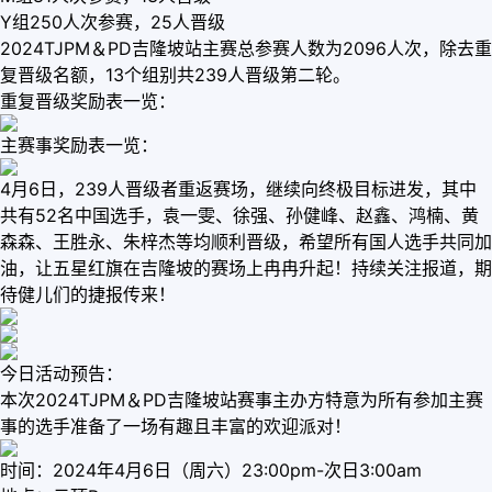
Y组250人次参赛，25人晋级
2024TJPM＆PD吉隆坡站主赛总参赛人数为2096人次，除去重
复晋级名额，13个组别共239人晋级第二轮。
重复晋级奖励表一览：
主赛事奖励表一览：
4月6日，239人晋级者重返赛场，继续向终极目标进发，其中
共有52名中国选手，袁一雯、徐强、孙健峰、赵鑫、鸿楠、黄
森森、王胜永、朱梓杰等均顺利晋级，希望所有国人选手共同加
油，让五星红旗在吉隆坡的赛场上冉冉升起！持续关注报道，期
待健儿们的捷报传来！
今日活动预告：
本次2024TJPM＆PD吉隆坡站赛事主办方特意为所有参加主赛
事的选手准备了一场有趣且丰富的欢迎派对！
时间：2024年4月6日（周六）23:00pm-次日3:00am