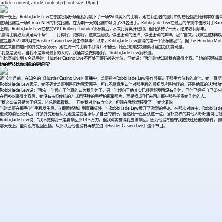
.article-content,.article-content p { font-size: 18px; }
周一晚上，Robbi Jade Lew在雷霆谷娱乐场度假村赢下了一场$500买入的比赛，她在获胜者的照片中对曾经指责她作弊的“盖哥”Garr
这场比赛是一场8-max NLH的扑克比赛，在为期一天的比赛中吸引了89名选手。Robbi Jade Lew在最后的单挑中击败对手Barry 
上周，Robbi Jade Lew在参加WPT Rolling Thunder锦标赛后，本来打算离开纽约，但她多待了一天，结果收获颇丰。
“赢得比赛必须满足两个条件——打得好、跑得好。这就是秘诀，做出正确的选择、做出正确的弃牌，冠军自来。我就是这样成功的。”Ro
这是自2022年9月在Hustler Casino Live发生作弊事件以来，Robbi Jade Lew赢得的第一个锦标赛冠军。据The He
这位来自南加州的扑克玩家表示，她在周一的比赛中打得并不轻松。她直到到达决赛桌才建立起优势码量。
“我总是发现，当我不是筹码最多的人时，我通常会做得很好。”Robbi Jade Lew解释道。
当比赛减少到五名选手时，Hustler Casino Live不再处于筹码领先地位，但她说：“我当时就知道我会赢得比赛。” 她的预感成
她的牌技比你想象的更好吗？
近18个月前，在知名的《Hustler Casino Live》直播中，盖哥指控Robbi Jade Lew靠作弊赢走了那手六位数的底池。
Robbi Jade Lew表示，她不确定盖哥到是因为死要面子，所以不愿意承认他对那手牌的最初反应是错误的，还是他真的
Robbi Jade Lew说：“我有一半倾向于他真的认为我作弊了，另一半倾向于他其实已经意识到我没有作弊，但他已经把自己
在用AxJx赢得比赛后，她没有按照传统的方式用获胜的手牌拍冠军照片，而是换成“J4”来回击那些那些指责她作弊的人。
“我这么做只是为了好玩，J4总是跟着我。一开始我对此有点恼火，但现在我欣然接受了。”她笑着说。
当时盖哥在那手“J4”手牌发生后，立即愤怒地走到直播桌外，与Robbi Jade Lew展开了激烈的争论。在那次对峙中，Robbi
退款的消息公开后，许多扑克粉丝认为她这是变相承认了自己的罪行，当然她一直否认这一点。但扑克界的其他人呼吁盖哥把钱
Robbi Jade Lew说：“我不觉得我一定要拿回那13.5万刀，但我确实觉得我应该拿回。因为他没有遵守我把钱还给他的条件，
那天晚上，盖哥没有返回直播，从那以后他也没有再参加过《Hustler Casino Live》这个节目。