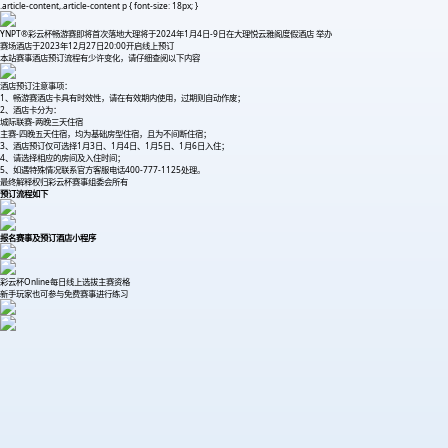
.article-content,.article-content p { font-size: 18px; }
YNPT®彩云杯畅游赛即将首次落地大理将于2024年1月4日-9日在大理悦云雅阁度假酒店 举办
赛场酒店于2023年12月27日20:00开启线上预订
本站赛事酒店预订流程有少许变化，请仔细查阅以下内容
酒店预订注意事项：
1、畅游赛酒店卡具有时效性，请在有效期内使用，过期则自动作废；
2、酒店卡分为：
城际联赛-两晚三天住宿
主赛-四晚五天住宿，均为基础房型住宿，且为不间断住宿；
3、酒店预订仅可选择1月3日、1月4日、1月5日、1月6日入住；
4、请选择相应的房间及入住时间；
5、如遇特殊情况联系官方客服电话400-777-1125处理。
最终解释权归彩云杯赛事组委会所有
预订流程如下
报名赛事及预订酒店小程序
彩云杯Online每日线上选拔主赛资格
新手玩家也可参与免费赛事进行练习