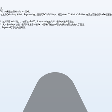
得太紧。
 $100）的无限注德州扑克cash游戏。
limp $400，Raymond在大盲位用7♠7♦同样limp，随后Johan “YoH Viral” Guilbert在第三盲注位用8♥7♣也跟注前
，过牌到了Airball这儿，他下注$6,000，Raymond被迫弃牌，但Pepe选择了跟注。
击中第二大对子的Pepe秒跟。但河牌发出了一张4♠，对手有可能击中同花的想法突然让他陷入了困境。
后，Pepe弃掉了手上的坚果牌。