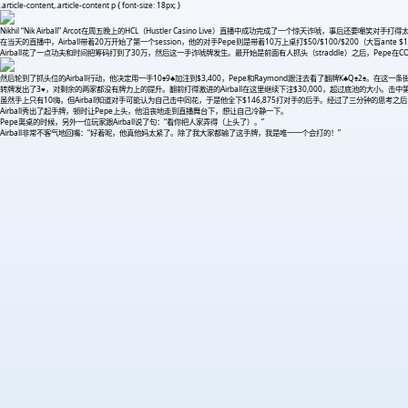
.article-content,.article-content p { font-size: 18px; }
Nikhil “Nik Airball” Arcot在周五晚上的HCL（Hustler Casino Live）直播中成功完成了一个惊天诈唬，事后还要嘲笑对手打
在当天的直播中，Airball带着20万开始了第一个session，他的对手Pepe则是带着10万上桌打$50/$100/$200（大盲ante
Airball花了一点功夫和时间把筹码打到了30万，然后这一手诈唬牌发生。最开始是前面有人抓头（straddle）之后，Pepe在CO位上用Q♦9♦ 
然后轮到了抓头位的Airball行动，他决定用一手10♠9♣加注到$3,400，Pepe和Raymond跟注去看了翻牌K♣Q♠2♠。在这一条街
转牌发出了3♥，对剩余的两家都没有牌力上的提升。翻前打得激进的Airball在这里继续下注$30,000，超过底池的大小。
虽然手上只有10嗨，但Airball知道对手可能认为自己击中同花，于是他全下$146,875打对手的后手。经过了三分钟的思考之
Airball秀出了起手牌，顿时让Pepe上头，他沮丧地走到直播舞台下，想让自己冷静一下。
Pepe离桌的时候，另外一位玩家跟Airball说了句：“看你把人家弄得（上头了）。”
Airball非常不客气地回嘴：“好着呢，他真他妈太紧了。除了我大家都输了这手牌，我是唯一一个会打的！”