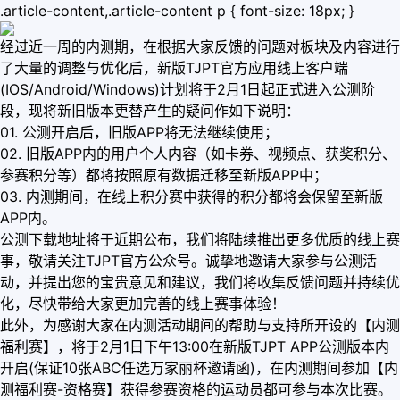
.article-content,.article-content p { font-size: 18px; }
经过近一周的内测期，在根据大家反馈的问题对板块及内容进行
了大量的调整与优化后，新版TJPT官方应用线上客户端
(IOS/Android/Windows)计划将于2月1日起正式进入公测阶
段，现将新旧版本更替产生的疑问作如下说明：
01. 公测开启后，旧版APP将无法继续使用；
02. 旧版APP内的用户个人内容（如卡券、视频点、获奖积分、
参赛积分等）都将按照原有数据迁移至新版APP中；
03. 内测期间，在线上积分赛中获得的积分都将会保留至新版
APP内。
公测下载地址将于近期公布，我们将陆续推出更多优质的线上赛
事，敬请关注TJPT官方公众号。诚挚地邀请大家参与公测活
动，并提出您的宝贵意见和建议，我们将收集反馈问题并持续优
化，尽快带给大家更加完善的线上赛事体验！
此外，为感谢大家在内测活动期间的帮助与支持所开设的【内测
福利赛】，将于2月1日下午13:00在新版TJPT APP公测版本内
开启(保证10张ABC任选万家丽杯邀请函)，在内测期间参加【内
测福利赛-资格赛】获得参赛资格的运动员都可参与本次比赛。