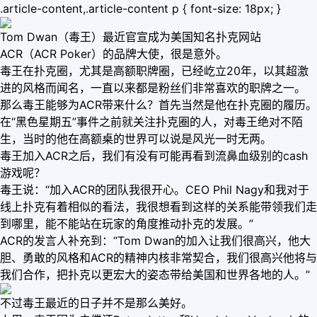
.article-content,.article-content p { font-size: 18px; }
Tom Dwan（毒王）最近官宣成为美国知名扑克网站
ACR（ACR Poker）的品牌大使，很是意外。
毒王在扑克圈，尤其是高额职牌圈，已经屹立20年，以其超激
进的风格而闻名，一直以来都是粉丝们非常喜欢的职牌之一。
那么毒王能够为ACR带来什么？首先当然是他在扑克圈的履历。
在“黑色星期五”事件之前就关注扑克圈的人，对毒王绝对不陌
生，当时的他在高额桌的世界可以说是风光一时无两。
毒王加入ACR之后，我们有没有可能再看到流鼻血级别的cash
游戏呢？
毒王说：“加入ACR的团队我很开心。CEO Phil Nagy和我对于
线上扑克有着相似的看法，我很想看到这样的关系能带领我们走
到哪里，能不能站在玩家的角度推动扑克的发展。”
ACR的发言人补充到：“Tom Dwan的加入让我们很高兴，他大
胆、勇敢的风格和ACR的精神内核非常契合，我们很高兴他将与
我们合作，把扑克以更宏大的姿态带给美国和世界各地的人。”
不过毒王最近的日子并不是那么美好。