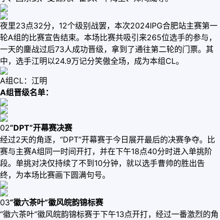
夜里23点32分，12个级别战罢，本次2024IPG合肥站主赛第一
轮A组的比赛宣告结束。本场比赛共吸引来265位选手的参与，
一天的鏖战过后73人成功晋级，拿到了通往第二轮的门票。其
中，选手江明以24.9万记分笑傲全场，成为本组CL。
A组CL：江明
A组晋级名单：
02
“DPT”开幕赛决赛
经过2天的角逐，“DPT”开幕赛于今日展开最后的决赛争夺。比
赛与主赛A组同一时间开打，并在下午18点40分时进入单挑阶
段。单挑对决仅持续了不到10分钟，就以选手曹帅的胜出告
终，为本场比赛画下圆满句号。
03
“徽六茶叶”徽风皖韵锦标赛
“徽六茶叶”徽风皖韵锦标赛于下午13点开打，经过一番激烈的角