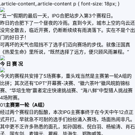
.article-content,.article-content p { font-size: 18px; }
“五一”假期的最后一天，IPG合肥站步入第3个赛程日。
昨日的合肥下了一个昼夜的冷雨。直到今天，城市上空的乌云还
没完全散去，临近开赛，仍断断续续有雨滴落下。实在不是个出
门的好日子！
可再坏的天气也阻挡不了选手们迈向赛场的步伐。就像汪国真
《热爱生命》里所说，“既然选择了远方，便只顾风雨兼程。”
今 日 赛 况
今天的赛程共安排了5场赛事，重头戏当然是主赛第一轮A组的
比拼；其次还有“DPT”开幕赛-决赛、“徽六茶叶”徽风皖韵锦标
赛、“华培生物”赢者定庄快速挑战赛、“海八鲜”中型猎人挑战赛
4场附赛。
01
主赛第一轮（A组）
经过两个赛程日的酝酿，本次IPG主赛事终于在今天中午12点正
式开打。早就急不可耐的选手们纷纷涌入赛场，场面热闹非凡。
其中更不乏许多熟悉的面孔，如孙国栋、倪白羽、杨瑜涛、肖石
子、国东剑、麦锦元、瞿枫、毕海生、郑陶威等。