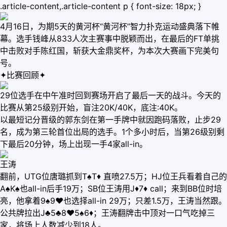
.article-content,.article-content p { font-size: 18px; }
4月16日，为期5天的黄河杯“黄河杯”智力扑克运动盛典落下帷
幕。选手钱峰从833人次主赛事中脱颖而出，在最后的FT单挑
中击败对手陈红国，斩获大金鼎奖杯，为本次大赛画下完美句
号。
✦比赛回顾✦
29位选手在中午准时回到赛场开启了最后一天的战斗。今天的
比赛从第25级别开始，盲注20K/40K，底注:40K。
以最短记分晋级的郭东剑在第一手牌中就因跑码落败，止步29
名，成为第三轮首位出局的选手。1个多小时后，当第26级别剩
下最后20分钟，场上出现一手4家all-in。
王涛
翻前，UTG位唐璐抓到T♠T♦ 直喷27.5万；HJ位王兵看着自己的
A♠K♠也all-in后手19万；SB位王涛用J♦7♦ call；来到BB位时培
亮，他拿着9♠9♥也选择all-in 29万；只差1.5万，王涛当然跟。
公共牌拉出J♣5♣8♥5♠6♦；王涛翻牌击中顶对一口气吃掉三
家，将场上人数减少到18人。