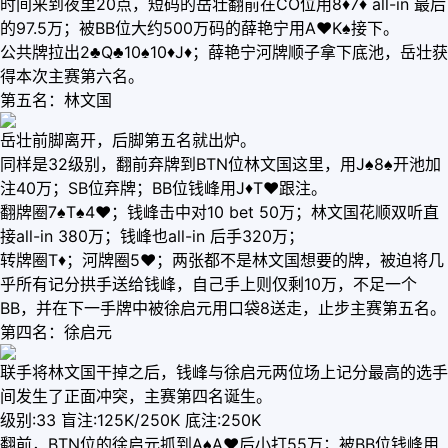
时间来到夜里20点，短码的岳壮翻前在CO位用8♦7♦ all-in 最后
的97.5万；被BB位大约500万码的薛艳宁用A♥K♠接下。
公共牌拉出2♣Q♣10♠10♦J♦；薛艳宁河牌顺子拿下底池，岳壮获
得本次主赛第六名。
第五名：林文国
岳壮前脚离开，后脚第五名就出炉。
同样是32级别，翻前弃牌到BTN位林文国这里，用J♠8♠开池加
注40万；SB位弃牌；BB位钱峰用J♦T♥跟注。
翻牌圈7♠T♠4♥；钱峰击中对10 bet 50万；林文国花顺双听直
接all-in 380万；钱峰也all-in 后手320万；
转牌圈T♦；河牌圈5♥；两张都不是林文国想要的牌，被迫将几
乎所有记分拱手送给钱峰，自己手上则仅剩10万，不足一个
BB，并在下一手牌中被徐启元用口袋8送走，止步主赛第五名。
第四名：徐启元
联手将林文国干掉之后，钱峰与徐启元两位场上记分最高的选手
间发生了正面冲突，主赛第四名诞生。
级别:33 盲注:125K/250K 底注:250K
翻前，BTN位的徐启元抓到A♠A♥后小打55万；被BB位钱峰用