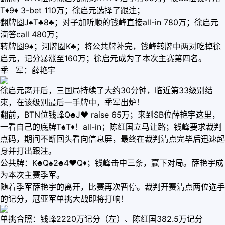
T♦9♦ 3-bet 110万；徐启元选择了跟注；
翻牌圈J♠T♣8♣；对子加听顺的钱峰直接all-in 780万；徐启元
滴答call 480万；
转牌圈9♠；河牌圈K♣；将公共牌补完，钱峰转牌中两对吃掉徐
启元，记分暴涨至160万；徐启元成为了本次主赛第四名。
季 军：薛艳宇
徐启元离开后，三国局持续了大约30分钟，临近第33级别结
束，在该级别最后一手牌中，季军出炉！
翻前，BTN位钱峰Q♣J♥ raise 65万；来到SB位薛艳宇这里，
一看自己的底牌T♠T♦！all-in；陈红国立马让路；钱峰要求裁判
点码，期间不断回头看向信息屏，最终在裁判清点完毕后迅速起
身并打出跟注。
公共牌：K♣Q♠2♣4♥Q♦；钱峰击中三条，赢下对局。薛艳宇成
为本次主赛季军。
随着季军薛艳宇的离开，比赛再次暂停。裁判开赛清点两位选手
的记分，冠亚军单挑大战即将打响！
单挑合照：钱峰2220万记分（左）、陈红国382.5万记分