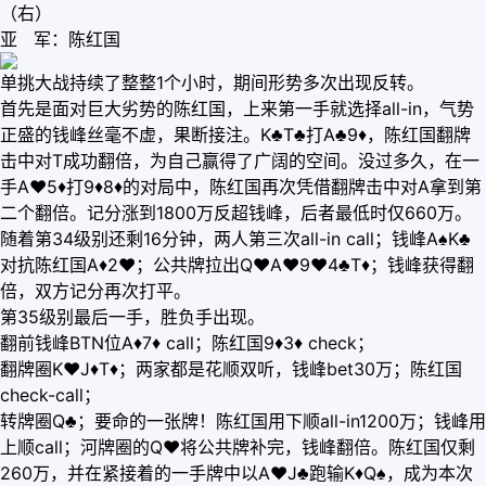
（右）
亚 军：陈红国
单挑大战持续了整整1个小时，期间形势多次出现反转。
首先是面对巨大劣势的陈红国，上来第一手就选择all-in，气势
正盛的钱峰丝毫不虚，果断接注。K♣T♣打A♣9♦，陈红国翻牌
击中对T成功翻倍，为自己赢得了广阔的空间。没过多久，在一
手A♥5♦打9♦8♦的对局中，陈红国再次凭借翻牌击中对A拿到第
二个翻倍。记分涨到1800万反超钱峰，后者最低时仅660万。
随着第34级别还剩16分钟，两人第三次all-in call；钱峰A♠K♣
对抗陈红国A♦2♥；公共牌拉出Q♥A♥9♥4♣T♦；钱峰获得翻
倍，双方记分再次打平。
第35级别最后一手，胜负手出现。
翻前钱峰BTN位A♦7♦ call；陈红国9♦3♦ check；
翻牌圈K♥J♦T♦；两家都是花顺双听，钱峰bet30万；陈红国
check-call；
转牌圈Q♣；要命的一张牌！陈红国用下顺all-in1200万；钱峰用
上顺call；河牌圈的Q♥将公共牌补完，钱峰翻倍。陈红国仅剩
260万，并在紧接着的一手牌中以A♥J♣跑输K♦Q♠，成为本次