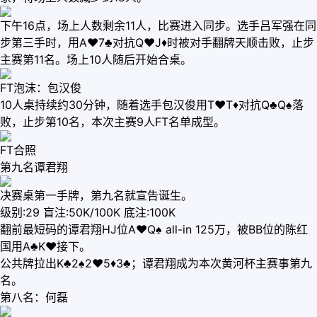
下午16点，场上人数剩余11人，比赛进入同步。选手吕军强在同
步第三手时，用A♥7♣对抗Q♥J♦时被对手翻牌天顺击败，止步
主赛第11名。场上10人随后开始合桌。
FT泡沫：包汉俊
10人桌持续约30分钟，随着选手包汉俊用T♥T♦对抗Q♣Q♠落
败，止步第10名，本次主赛9人FT名单成型。
FT合照
第九名谭君翔
决赛桌第一手牌，第九名就宣告诞生。
级别:29 盲注:50K/100K 底注:100K
翻前最短码的谭君翔HJ位A♥Q♠ all-in 125万，被BB位的陈红
国用A♣K♥接下。
公共牌拉出K♣2♠2♥5♦3♣；谭君翔成为本次黄河杯主赛事第九
名。
第八名：何磊