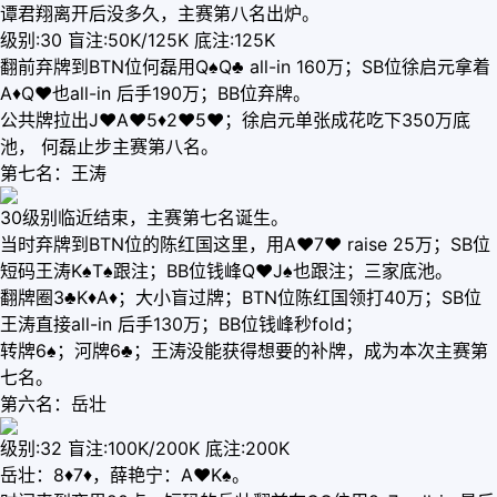
谭君翔离开后没多久，主赛第八名出炉。
级别:30 盲注:50K/125K 底注:125K
翻前弃牌到BTN位何磊用Q♠Q♣ all-in 160万；SB位徐启元拿着
A♦Q♥也all-in 后手190万；BB位弃牌。
公共牌拉出J♥A♥5♦2♥5♥；徐启元单张成花吃下350万底
池， 何磊止步主赛第八名。
第七名：王涛
30级别临近结束，主赛第七名诞生。
当时弃牌到BTN位的陈红国这里，用A♥7♥ raise 25万；SB位
短码王涛K♠T♠跟注；BB位钱峰Q♥J♠也跟注；三家底池。
翻牌圈3♣K♦A♦；大小盲过牌；BTN位陈红国领打40万；SB位
王涛直接all-in 后手130万；BB位钱峰秒fold；
转牌6♠；河牌6♣；王涛没能获得想要的补牌，成为本次主赛第
七名。
第六名：岳壮
级别:32 盲注:100K/200K 底注:200K
岳壮：8♦7♦，薛艳宁：A♥K♠。