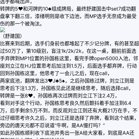
选手都喊出声，
转牌的5♥️和河牌的10♣️组成牌局，最终舒建国击中set7成功翻
盘拿下翻三倍，漆绪明则是收下边池，而MP选手无奈成为最受
伤的那一个被淘汰。
（舒建国）
比赛来到后期，选手们身前也都堆起了不少记分牌，有的甚至超
过50万了，第10级别，盲注1k/2k/2k，在这一桌，翻前前面选
手弃牌到MP1位置的孙国栋这里，看完手牌open5000入池，邻
座刘立江在HJ位置思考后加注到1.5万，后面选手都弃牌，行动
回到孙国栋这里，他思考了一会儿之后，现在call，
两家底池，翻牌发出3♥️J♣️5♠️，之后孙国栋过牌，刘立江则是
思考后下注1.3万，孙国栋见此还是继续思考，随后选择call，
转牌是一张8♥️，孙国栋再次过牌而刘立江下注2.4万，
看到对手这个行动，孙国栋思考良久然后颤抖着手加注到6.4
万，后手剩余5万不到，而反观刘立江则还有大概21万在手，不
过仔细思考许久之后，刘立江还是选择了弃牌，看到这个结果，
旁边的唐天元都不忍说道“牛啊，是AA慢打吗？”
如此孙国栋顺利收下底池并秀出一张A给大家看，到底是AA还