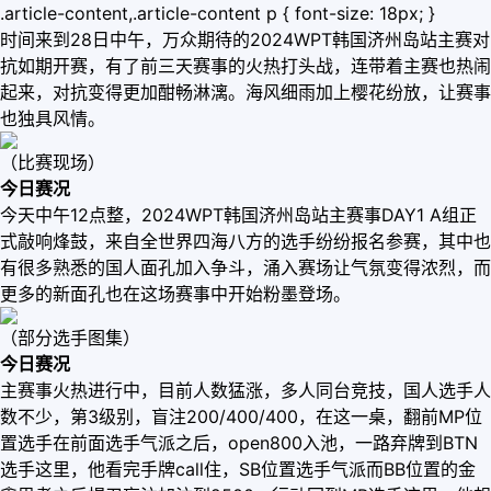
.article-content,.article-content p { font-size: 18px; }
时间来到28日中午，万众期待的2024WPT韩国济州岛站主赛对
抗如期开赛，有了前三天赛事的火热打头战，连带着主赛也热闹
起来，对抗变得更加酣畅淋漓。海风细雨加上樱花纷放，让赛事
也独具风情。
（比赛现场）
今日赛况
今天中午12点整，2024WPT韩国济州岛站主赛事DAY1 A组正
式敲响烽鼓，来自全世界四海八方的选手纷纷报名参赛，其中也
有很多熟悉的国人面孔加入争斗，涌入赛场让气氛变得浓烈，而
更多的新面孔也在这场赛事中开始粉墨登场。
（部分选手图集）
今日赛况
主赛事火热进行中，目前人数猛涨，多人同台竞技，国人选手人
数不少，第3级别，盲注200/400/400，在这一桌，翻前MP位
置选手在前面选手气派之后，open800入池，一路弃牌到BTN
选手这里，他看完手牌call住，SB位置选手气派而BB位置的金