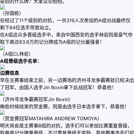
是别的什么牌？大家议论纷纷。
（孙国栋）
在经过了11个级别的对抗，一共319人次参加的A组对战最终仅
剩下84位选手昂首站立。
在A组这众多晋级选手中，来自中国西安的选手林岩则是豪气夺
取下高达83.6万的记分牌成为A组的记分最强者！
（A组CL林岩）
A组晋级选手名单：
边赛信息
早在主赛事结束之前，另一边赛场的济州寻龙争霸赛就已经决出
了冠军，由国人选手Jin Boxin拿下此战冠军！恭喜他！
（济州寻龙争霸赛冠军Jin Boxin）
晚些时候结束的赏金赛，则是由选手日本选手拿下，恭喜他！
（赏金赛冠军MATAHIRA ANDREW TOMOYA）
明天将会是主赛事B组的对抗，选手们可以参加比赛重复晋级，
取最高记分牌量晋级，不过重复晋级无奖励，其他赛事选手们可