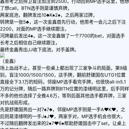
鑫思考之后捍卫盲注加注到2500，行动回到MP选手这里，他想
了想call，BTN选手则是谨慎弃牌，
两家底池，翻牌发出10♣️K♠️2♠️，之后两家过牌，
转牌是一张5♣️，这一次金鑫首先行动，他思考一会儿之后下注
2200，对面的MP选手继续跟注，
河牌最后发出4♠️，这一次金鑫做了一个7700的bet，对面选手
长考之后相信自己继续跟注，
最终金鑫秀出JJ收下底池，对手盖牌。
（金鑫）
场上血战不止，甚至一些桌上都出现了三家争斗的局面，第9级
别，盲注1000/1500/1500，这手牌，翻前舒建国在UTG1位置
直接全下3.1万的短码，邻座MP选手看完手牌，也很快all-in5.1
万的记分牌，随后一路弃牌到BTN位置的漆绪明这里，后手同样
不多的他也选择了全推4.6万，等到后面其他选手都弃牌，三家
对抗战局形成，
先是舒建国亮出一对7♠️7♣️，邻座MP选手则是一手A♥️K♥️，之
后则是漆绪明的一手J♠️J♥️，两家手对，MP选手机会也很大，
不过随后翻牌发出来的2♠️7♥️6♠️帮助舒建国击中了set，让桌上