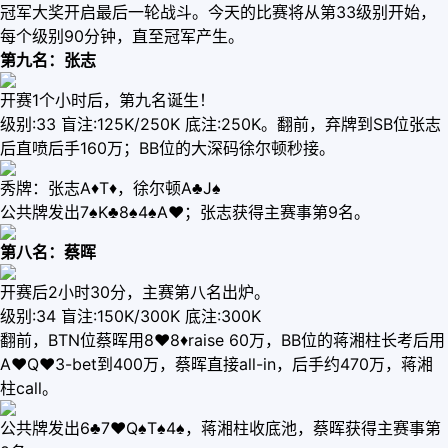
冠军大奖开启最后一轮战斗。今天的比赛将从第33级别开始，
每个级别90分钟，直至冠军产生。
第九名：张志
开赛1个小时后，第九名诞生！
级别:33 盲注:125K/250K 底注:250K。翻前，弃牌到SB位张志
后直喷后手160万；BB位的大深码徐尔顿秒接。
秀牌：张志A♦️T♦️，徐尔顿A♣️J♠️
公共牌发出7♠️K♣️8♠️4♠️A♥️；张志获得主赛事第9名。
第八名：蔡晖
开赛后2小时30分，主赛第八名出炉。
级别:34 盲注:150K/300K 底注:300K
翻前，BTN位蔡晖用8♥️8♦️raise 60万，BB位的蒋湘柱长考后用
A♥️Q♥️3-bet到400万，蔡晖直接all-in，后手约470万，蒋湘
柱call。
公共牌发出6♣️7♥️Q♠️T♠️4♠️，蒋湘柱收底池，蔡晖获得主赛事第