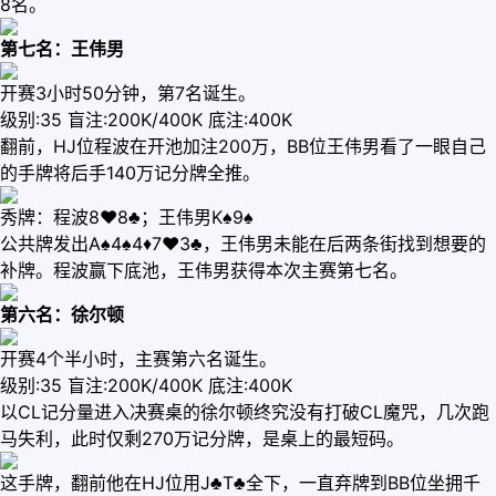
8名。
第七名：王伟男
开赛3小时50分钟，第7名诞生。
级别:35 盲注:200K/400K 底注:400K
翻前，HJ位程波在开池加注200万，BB位王伟男看了一眼自己
的手牌将后手140万记分牌全推。
秀牌：程波8♥️8♣️；王伟男K♠️9♠️
公共牌发出A♠️4♠️4♦️7♥️3♣️，王伟男未能在后两条街找到想要的
补牌。程波赢下底池，王伟男获得本次主赛第七名。
第六名：徐尔顿
开赛4个半小时，主赛第六名诞生。
级别:35 盲注:200K/400K 底注:400K
以CL记分量进入决赛桌的徐尔顿终究没有打破CL魔咒，几次跑
马失利，此时仅剩270万记分牌，是桌上的最短码。
这手牌，翻前他在HJ位用J♣️T♣️全下，一直弃牌到BB位坐拥千