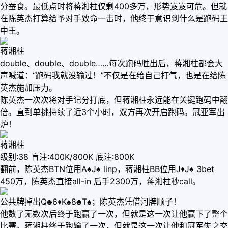
分蚕食。最低点时将蒋湘柱仅剩400多万，形势岌岌可危。但就
在陈英杰打算给予对手致命一击时，他终于意识到什么是跑码王
中王。
蒋湘柱
double、double、double……每次跑码胜出后，蒋湘柱都会大
声喊道：“跑码我就没输过！”不仅是在给自己打气，也是在给陈
英杰施加压力。
陈英杰一次次将对手记分打底，但蒋湘柱永远能在关键跑码中翻
倍。直到单挑持续了近3个小时，双方再次开启跑码。冠亚军出
炉！
蒋湘柱
级别:38 盲注:400K/800K 底注:800K
翻前，陈英杰BTN位用A♠J♠ linp，蒋湘柱BB位用J♦J♠ 3bet
450万，陈英杰直接all-in 后手2300万，蒋湘柱秒call。
公共牌掉出Q♣6♦K♠8♣T♠；陈英杰凭借河牌顺子！
他数了无数次后终于跑赢了一次，但就是这一次让他赢下了整个
比赛。蒋湘柱终于跑输了一次，但就是这一次让他和冠军失之交