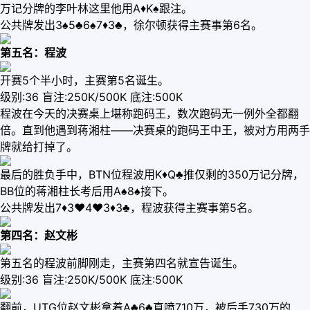
万记分牌的李叶林这里他用A♦️K♠️跟注。
公共牌发出3♠️5♣️6♠️7♦️3♣️，徐尔顿获得主赛事第6名。
第五名：程波
开赛5个半小时，主赛第5名诞生。
级别:36 盲注:250K/500K 底注:500K
程波在今天的决赛桌上堪称跑码王，数次跑码无一例外全都翻
倍。直到他遇到蒋湘柱——决赛桌的跑码王中王，被对方用两手
牌就给打掉了。
最后的胜负手中，BTN位程波用K♦️Q♣️推仅剩的350万记分牌，
BB位的蒋湘柱长考后用A♠️8♠️接下。
公共牌发出7♦️3♥️4♥️3♦️3♣️，程波获得主赛事第5名。
第四名：赵文彬
第五名的程波前脚刚走，主赛第四名就宣告诞生。
级别:36 盲注:250K/500K 底注:500K
翻前，UTG位赵文彬拿着A♣️6♣️直喷710万，被后手730万的