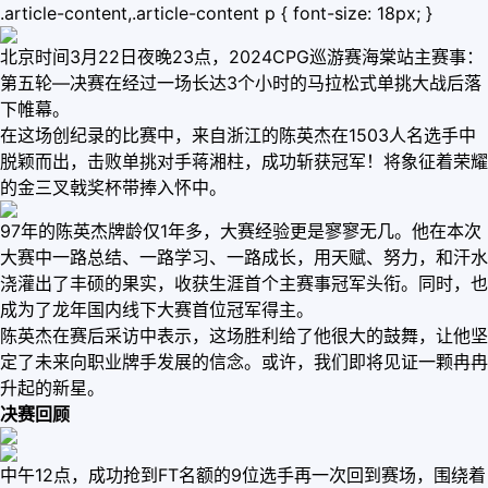
.article-content,.article-content p { font-size: 18px; }
北京时间3月22日夜晚23点，2024CPG巡游赛海棠站主赛事：
第五轮—决赛在经过一场长达3个小时的马拉松式单挑大战后落
下帷幕。
在这场创纪录的比赛中，来自浙江的陈英杰在1503人名选手中
脱颖而出，击败单挑对手蒋湘柱，成功斩获冠军！将象征着荣耀
的金三叉戟奖杯带捧入怀中。
97年的陈英杰牌龄仅1年多，大赛经验更是寥寥无几。他在本次
大赛中一路总结、一路学习、一路成长，用天赋、努力，和汗水
浇灌出了丰硕的果实，收获生涯首个主赛事冠军头衔。同时，也
成为了龙年国内线下大赛首位冠军得主。
陈英杰在赛后采访中表示，这场胜利给了他很大的鼓舞，让他坚
定了未来向职业牌手发展的信念。或许，我们即将见证一颗冉冉
升起的新星。
决赛回顾
中午12点，成功抢到FT名额的9位选手再一次回到赛场，围绕着