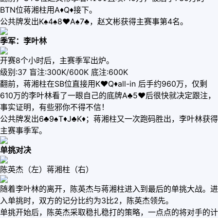
BTN位蒋湘柱用A♦️Q♦️接下。
公共牌发出K♠️4♠️8♥️A♠️7♣️，赵文彬获得主赛事第4名。
季军：李叶林
开赛8个小时后，主赛季军出炉。
级别:37 盲注:300K/600K 底注:600K
翻前，蒋湘柱在SB位直接用K♥️Q♦️all-in 后手约960万，仅剩
610万的李叶林看了一眼自己的底牌A♣️5♥️后很快就决定跟注，
事实证明，有些邪你不得不信！
公共牌发出6♣️9♠️T♦️J♣️K♦️；蒋湘柱又一次跑码胜出，李叶林获得
主赛事季军。
单挑对决
陈英杰（左）蒋湘柱（右）
随着李叶林的离开，陈英杰与蒋湘柱进入到最后的单挑大战。进
入单挑时，双方的记分比约为3比2，陈英杰领先。
单挑开始后，陈英杰采取稳扎稳打的策略，一点点的将对手的计