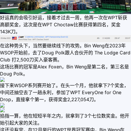
好运真的会吸引好运，接着才过去一周，他再一次在WPT斩获
高额奖金，这次是在WPT Choctaw比赛获得第四名，奖金
143K刀。
在这种势头下，当然要继续线下的攻势。Bin Weng在2023年
WSOP开始前，去了Doug Polk跟人合伙开的 The Lodge Card
Club 打2,500刀买入豪客赛。
这场比赛的冠军是Alex Foxen，Bin Weng是第二名，第三名是
Doug Polk。
接下来WSOP系列赛开始了。在头一个月，他就拿下7个奖金，
中间还抽空去了一趟永利，参加了WPT EveryOne for One
Drop，直接拿个第一，获得奖金2,227,054刀。
掐指一算，他在短短半年之内，就拿到了3个七位数奖金。他开
始引起大家的关注。
这还没有完，在12月举行的WPT世界冠军赛中，Bin Weng在