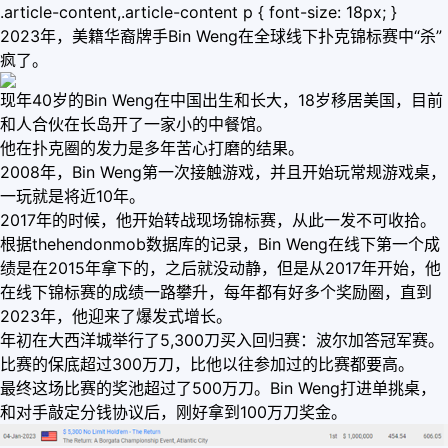
.article-content,.article-content p { font-size: 18px; }
2023年，美籍华裔牌手Bin Weng在全球线下扑克锦标赛中“杀”
疯了。
现年40岁的Bin Weng在中国出生和长大，18岁移居美国，目前
和人合伙在长岛开了一家小的中餐馆。
他在扑克圈的发力是多年苦心打磨的结果。
2008年，Bin Weng第一次接触游戏，并且开始玩常规游戏桌，
一玩就是将近10年。
2017年的时候，他开始转战现场锦标赛，从此一发不可收拾。
根据thehendonmob数据库的记录，Bin Weng在线下第一个成
绩是在2015年拿下的，之后就没动静，但是从2017年开始，他
在线下锦标赛的成绩一路攀升，每年都有好多个奖励圈，直到
2023年，他迎来了爆发式增长。
年初在大西洋城举行了5,300刀买入回归赛：波尔加答冠军赛。
比赛的保底超过300万刀，比他以往参加过的比赛都要高。
最终这场比赛的奖池超过了500万刀。Bin Weng打进单挑桌，
和对手敲定分钱协议后，刚好拿到100万刀奖金。