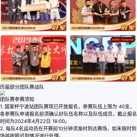
历届部分团队赛战队
团队赛参赛须知
1. 国家杯宁波站团队赛现已开放报名，参赛队伍上限为 40支，
各参赛队申请报名前须确认好队伍名称以及队伍成员，截止报名
时间为2024年4月22日 18:00。
2. 每队4名运动员在开赛前10分钟须准时到达赛场，如未按时到
场将按照迟到情况进行处理。