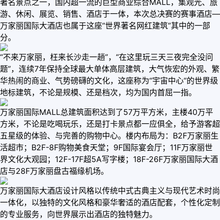
著名景点之一，国内超一流的巨型商业综合MALL，集观光、旅
游、休闲、展览、销售、酒店于一体，本次总决赛的赛事酒店—
万家丽国际大酒店也属于这座“世界著名网红建筑”其中的一部
分。
“不来万家丽，枉来长沙走一趟”，“在这里玩三天三夜完全没问
题”，连续7年保持全球最大单体高层建筑，大气恢宏的外观、繁
华热闹的商业、气势磅礴的文化，这座称为“宇宙中心”的世界级
地标建筑，不论是规模、还是档次，均为国内首屈一指。
万家丽国际MALL总建筑面积达到了57万平方米，主楼40万平
方米，不论是吃喝玩乐，还是打卡景点都一应俱全，给予游客超
五星级的体验、与完善的购物中心。楼内布局为：B2F万家丽生
活超市；B2F-8F购物美食天堂；9F国际宴会厅；11F万家丽世
界文化大观园；12F-17F超5A写字楼；18F-26F万家丽国际大酒
店与28F万家丽盘古福缘机场。
万家丽国际大酒店设计风格以传统中式古典主义与现代艺术时尚
一体化，以独特的文化风格和豪华奢适的酒店配套，个性化定制
的专业服务，向世界展示出酒店的独特魅力。