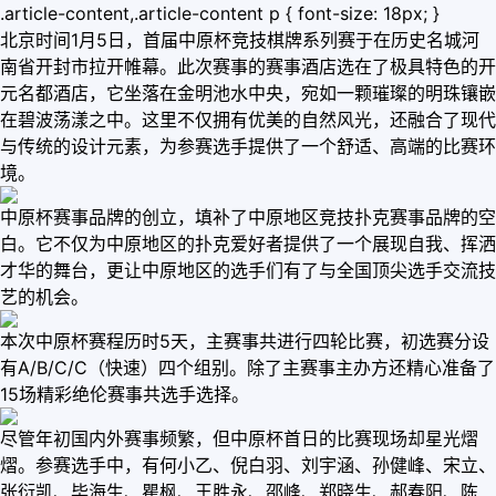
.article-content,.article-content p { font-size: 18px; }
北京时间1月5日，首届中原杯竞技棋牌系列赛于在历史名城河
南省开封市拉开帷幕。此次赛事的赛事酒店选在了极具特色的开
元名都酒店，它坐落在金明池水中央，宛如一颗璀璨的明珠镶嵌
在碧波荡漾之中。这里不仅拥有优美的自然风光，还融合了现代
与传统的设计元素，为参赛选手提供了一个舒适、高端的比赛环
境。
中原杯赛事品牌的创立，填补了中原地区竞技扑克赛事品牌的空
白。它不仅为中原地区的扑克爱好者提供了一个展现自我、挥洒
才华的舞台，更让中原地区的选手们有了与全国顶尖选手交流技
艺的机会。
本次中原杯赛程历时5天，主赛事共进行四轮比赛，初选赛分设
有A/B/C/C（快速）四个组别。除了主赛事主办方还精心准备了
15场精彩绝伦赛事共选手选择。
尽管年初国内外赛事频繁，但中原杯首日的比赛现场却星光熠
熠。参赛选手中，有何小乙、倪白羽、刘宇涵、孙健峰、宋立、
张衍凯、毕海生、瞿枫、王胜永、邵峰、郑晓生、郝春阳、陈