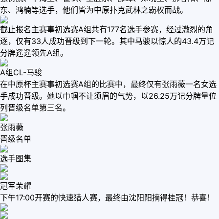
东、鸿楠等选手，他们皆为中原扑克武林之霸权而战。
截止报名主赛事初选赛A组共有177名选手参赛，经过激烈的角
逐，仅有33人成功晋级到下一轮。其中马骏以惊人的43.4万记
分牌遥遥领先A组。
A组CL-马骏
在中原杯主赛事初选赛A组的比赛中，最终仅有张雨薇一名女选
手成功晋级。她以巾帼不让须眉的气势，以26.25万记分牌量位
列晋级名单第三名。
张雨薇
晋级名单
选手图集
冠军荣耀
下午17:00开赛的快速猎人赛，最终由沈阳阳摘得桂冠！恭喜！