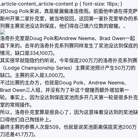
.article-content,.article-content p { font-size: 18px; }
对Doug Polk来说，真是屋漏偏逢连夜雨。前面他申请在得克萨
斯州开第二家扑克室，被当地驳回，这回第一家扑克室举办的系
列赛主赛奖池没达到保底，他们得自己填六位数的窟窿。、
洛奇扑克室是Doug Polk和Andrew Neeme、Brad Owen一起
盘下来的。去年的洛奇扑克系列赛同样发生了奖池没达到保底的
情况，缺口是334,100刀。
其实很早就隐隐约约听说，今年保底200万刀的洛奇扑克系列赛
（Lodge Championship Series）主赛奖池预计产生50万刀的
缺口。主赛的买入是3,000刀。
不过比赛的主办方，也就是Doug Polk、Andrew Neeme、
Brad Owen三人组，并没有为了补这个窟窿而额外增加第一
轮。事实上，因为没达到保底奖池而多开几天第一轮是很多扑克
室的常规操作。
所以，洛奇扑克室算是很良心了，因为这意味着没达到的奖池缺
口得他们自己掏钱补上。
最终主赛的参赛人次是509，也就是说奖池距离保底奖池200万
刀还差41.7万刀。