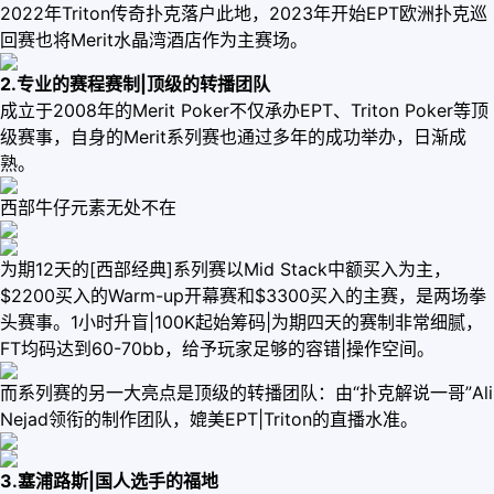
2022年Triton传奇扑克落户此地，2023年开始EPT欧洲扑克巡
回赛也将Merit水晶湾酒店作为主赛场。
2.专业的赛程赛制|顶级的转播团队
成立于2008年的Merit Poker不仅承办EPT、Triton Poker等顶
级赛事，自身的Merit系列赛也通过多年的成功举办，日渐成
熟。
西部牛仔元素无处不在
为期12天的[西部经典]系列赛以Mid Stack中额买入为主，
$2200买入的Warm-up开幕赛和$3300买入的主赛，是两场拳
头赛事。1小时升盲|100K起始筹码|为期四天的赛制非常细腻，
FT均码达到60-70bb，给予玩家足够的容错|操作空间。
而系列赛的另一大亮点是顶级的转播团队：由“扑克解说一哥”Ali
Nejad领衔的制作团队，媲美EPT|Triton的直播水准。
3.塞浦路斯|国人选手的福地