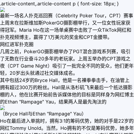
.article-content,.article-content p { font-size: 18px; }
最新一场名人扑克巡回赛（Celebrity Poker Tour，CPT）赛事
上周末在拉斯维加斯PokerGO摄影棚举行，又一位女性玩家获
得冠军。Maria Ho在这一场单桌赛中击败了一众TikTok网红和
扑克视频博主，赢得了1万美元的奖金和CPT金腰带。
网红进军扑克圈
几周之前，PokerGO摄影棚举办了PGT混合游戏系列赛，吸引
了无数在行业奋斗20多年的老玩家。上周五举办的CPT游戏之
夜（CPT Game Night）吸引了一批完全不同的受众，他们更年
轻，20岁出头就通过社交媒体成名。
其中包括24岁的Bryce Hall，他是一名裸拳拳击手，在油管上
拥有超过300万的粉丝。Hall是从洛杉矶飞来最后一个抵达摄影
棚的人，他在比赛开始前告诉媒体他的目标是同样身为网红博主
的Ethan "Rampage" Yau，结果两人是最先淘汰的
（Bryce Hall与Ethan "Rampage" Yau）
Ho在最后进入单挑时，拥有3:1的筹码优势，她的对手是22岁的
网红Tommy Unold。当然，Ho拥有的不仅是筹码优势，她多年