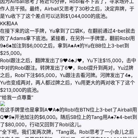
因为Airball思考了将近10分钟，Robl看不下去了，寻求场外工
作人员干预。最终，Airball又思考了30秒之后，决定弃牌，于
是Yu收下了这个差点可以达到$1,044,000的底池。
KK和AA
在接下来的这一手牌，Yu拿到了口袋K，在翻前通过4-bet就击
败了Adams拿下底池。紧接着，在另外一手牌里，翻前Robl用
9♠6♠加注到$6,000之后，拿到A♠A♦的Yu在BB位上3-bet到
$25,000。
Robl跟注之后，翻牌发出了9♥4♣J♥，Yu下注$15,000，击中
中对的Robl跟注。转牌发出了6♥，Robl提升到两对，Yu过牌
之后，Robl下注$65,000，Yu跟注去看河牌。河牌发出了4♠，
Yu也变成两对，两人都过牌之后，Yu用更大的两对收下了这个
$213,000的底池。
“给我一点尊重”
在这手牌里也是拿到A♥A♣的Robl在BTN位上3-bet了Airball用
Q♥9♠开池加注的$6,000。随后SB位上的Tang用A♠7♠4-bet到
了$80,000，行动又回到了Robl这儿。
“全下吧，我们发两次牌，”Tang说。Robl思考了一小会儿之后