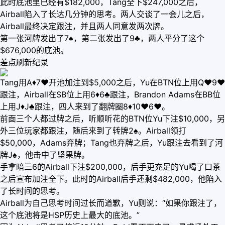
此时底池里已经有$182,000，Tang全下$247,000之后，
Airball陷入了长达几分钟的思考。两人交谈了一会儿之后，
Airball最终决定跟注，并且两人同意发两次牌。
第一张河牌发出了7♠，第二张发出了9♣，两人平分了这个
$676,000的底池。
差点刷新纪录
Tang用A♦7♥开池加注到$5,000之后，Yu在BTN位上用Q♥9♥
跟注，Airball在SB位上用6♦6♣跟注，Brandon Adams在BB位
上用J♦J♣跟注，四人来到了翻牌圈8♦10♥6♥。
前面三个人都过牌之后，听顺听花的BTN位Yu下注$10,000，另
外三位玩家都跟注，随后来到了转牌2♠。Airball领打
$50,000，Adams弃牌；Tang也弃牌之后，Yu跟注去看到了河
牌J♠，他击中了坚果牌。
手拿暗三6的Airball下注$200,000，后手更充足的Yu喝了口茶
之后宣布加注全下。此时的Airball后手还剩$482,000，他陷入
了长时间的思考。
Airball为自己思考时间过长而道歉，Yu则说：“如果你跟注了，
这个底池将是HSP历史上最大的底池。”