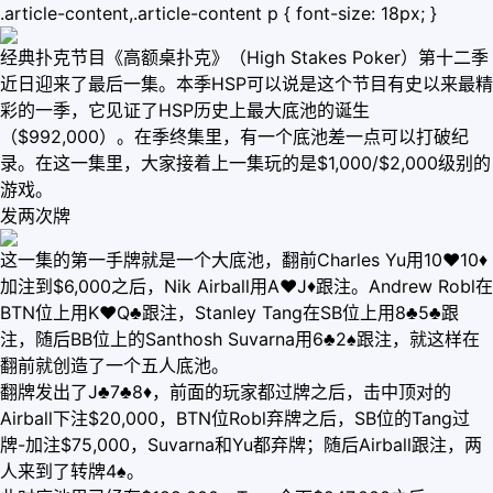
.article-content,.article-content p { font-size: 18px; }
经典扑克节目《高额桌扑克》（High Stakes Poker）第十二季
近日迎来了最后一集。本季HSP可以说是这个节目有史以来最精
彩的一季，它见证了HSP历史上最大底池的诞生
（$992,000）。在季终集里，有一个底池差一点可以打破纪
录。在这一集里，大家接着上一集玩的是$1,000/$2,000级别的
游戏。
发两次牌
这一集的第一手牌就是一个大底池，翻前Charles Yu用10♥10♦
加注到$6,000之后，Nik Airball用A♥J♦跟注。Andrew Robl在
BTN位上用K♥Q♣跟注，Stanley Tang在SB位上用8♣5♣跟
注，随后BB位上的Santhosh Suvarna用6♣2♠跟注，就这样在
翻前就创造了一个五人底池。
翻牌发出了J♣7♣8♦，前面的玩家都过牌之后，击中顶对的
Airball下注$20,000，BTN位Robl弃牌之后，SB位的Tang过
牌-加注$75,000，Suvarna和Yu都弃牌；随后Airball跟注，两
人来到了转牌4♠。