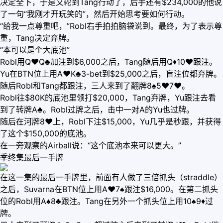
决定全下，于是又轮到Tang行动了，后手还有$234,000的他说
了一句“我刚才开玩笑的”，然后开始思考要如何行动。
“给我一点尊重吧，”Robl右手拍拍脑袋说到。最终，为了表示尊
重，Tang决定弃牌。
“本可以是个大底池”
Robl用Q♥Q♣加注到$6,000之后，Tang随后用Q♦10♥跟注。
Yu在BTN位上用A♥K♣3-bet到$25,000之后，盲注位都弃牌。
随后Robl和Tang都跟注，三人来到了翻牌8♠5♥7♥。
Robl往$80K的底池里领打$20,000，Tang弃牌，Yu跟注去看
到了转牌A♣。Robl过牌之后，击中一对A的Yu也过牌。
随后在河牌8♥上，Robl下注$15,000，Yu几乎是秒跟，并获得
了这个$150,000的底池。
在一旁观察的Airball说：“这个底池本来可以更大。”
季终集最后一手牌
在这一集的最后一手牌里，前面有人做了三倍抓头（straddle）
之后，Suvarna在BTN位上用A♥7♠跟注$16,000。在第二抓头
位的Robl用A♠8♣跟注。Tang在另外一个抓头位上用10♠9♦过
牌。