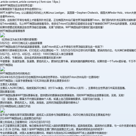
.article-content,.article-content p { font-size: 18px; }
来WPT韩国站见全球世界巨星！
如果我提到下面这些名字你会想到什么：
WPT大使Phil Ivey, 公认最接近AI的线上大神Linus Loeliger， 英国第一Stephen Chidwick，德国大神Fedor Holz，t
金童Mateos。
目前，这些我们平常在电视上才能看到扑克巨星，正在韩国济州岛打着世界顶级豪客赛Triton，我们国内的扑克玩家陈光城和
在Triton结束后，马上WPT韩国站就接着举办，很多在Triton打比赛的巨星都坦言会留下来继续打WPT济州岛的豪客赛，尤其是
如果你想要近距离跟这些世界顶级巨星接触，无需飞到欧洲，WPT韩国站即可跟他们面对面较量！
WPT韩国站豪客赛推荐
（红色标注为本次系列赛的豪客赛）
3月25日：4000万韩元买入超级豪客赛
WPT韩国站首日开场的超高额豪客赛，比肩Triton的买入水平将吸引世界顶级玩家在此一较高下！
如果你只想亲眼见到大神，打打低买入的比赛轻松一下：3月25日/3月26日举行的开幕赛。更高的性价比，与大神们亲密接触
3月27日，4月1日，4月2日，4月3日：1000万韩元买入单日豪客赛
买入降低，节奏加快，适合追求高效体验赛事的玩家大神！
平替赛事：急速赏金赛，急速赛。更低的买入，更快的比赛节奏，紧张刺激的翻牌前考验，如果你是一个Turbo爱好者，千万
WPT韩国站
WPT韩国站举办时间和地点：
2024年3月25日至4月3日在韩国济州岛神话世界举办，与现在的Triton济州岛同一比赛场地！
WPT韩国站 | 玩家手册更新版 10天28场比赛 更多比赛更多欢乐！
主赛买入和保底：
主赛买入为280万韩元，保底奖励20亿韩元（约151w美金，约1080w人民币），主赛将在全世界进行中英双语直播。
国际赛事无税：
WPT韩国站秉承WPT国际赛事标准，提供更好的赛事体验和赛事服务，同时WPT韩国站全部赛事无税，无税，无税！
（注：奖励全发，赛事方不代替玩家缴纳个人税，如遇上自己国家缴税要求，玩家可自行处理。）
更好的服务，更低的买入，无税，高保底，这样的顶级国际赛事你期待么？
2024韩国站线上选拔已开启
足不出户就能在家尽享国际赛事！超低买入实现参与顶级赛事机会，向20亿韩元保证奖金主赛发起冲击！
2024WPT韩国站线上选拔赛已经开启！
第三阶段线上卫星赛时间：2月26日至3月10日
从子卫星赛到主赛卫星赛，每日都有多场不同买入级别的赛事等你参加，超高保底奖励、超高性价比赛事，与一众扑克爱好者在
从 2 月 26 日开始，保底 3 张WPT韩国在主赛门票的选拔赛正式上线，更高的得奖机会向你招手！
专业的赛事设置，对国人友善的比赛时间，将娱乐与竞技在2024韩国站WPT线上选拔赛中完美结合！