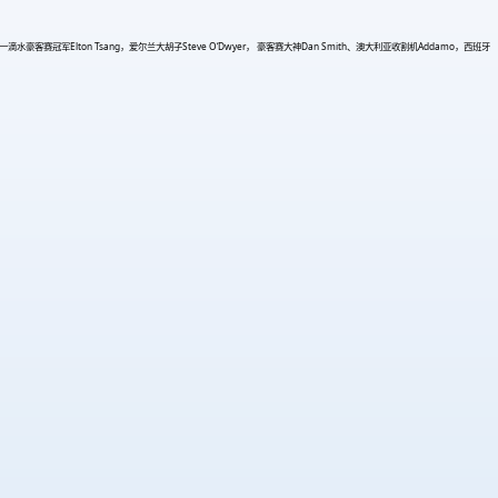
s、绿木头兄弟；一滴水豪客赛冠军Elton Tsang，爱尔兰大胡子Steve O‘Dwyer， 豪客赛大神Dan Smith、澳大利亚收割机Addamo，西班牙