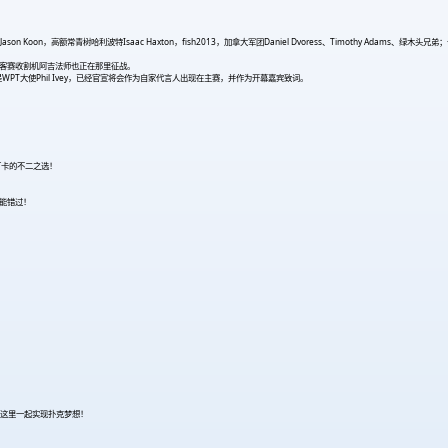
riton大使Jason Koon，高额常青树哈利波特Isaac Haxton，fish2013，加拿大军团Daniel Dvoress、Timothy Adam
豪客赛收割机阿吉法师也正在那里征战。
WPT大使Phil Ivey，已经官宣将会作为自家代言人出现在主赛，并作为开幕嘉宾致词。
打卡的不二之选！
不能错过！
这里一起实现扑克梦想！