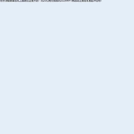
世界顶级赛事冠军之路就在这里开启！向20亿韩元保底的2024WPT韩国站主赛冠军发起冲击吧！