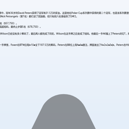
Hold'em）比赛中，现年36岁的David Peters获得了冠军和31.5万的奖金。这是他在Poker Cup系列赛中获得的第二个冠军，也是
和Nick Petrangelo（第7名）都打进了奖励圈，但只有前六名晋级到了DAY2。
名（$57,750）。
变成超短码，最终止步第5名（$78,750）。
lson已经没有多少筹码了，最后两人都完成了同花，Wilson在这手牌之后变成了短码。他最后一手AK撞上了Peters的QT，牌面
，Foxen在BTN位用J♥10♣全下187.5万的筹码，Peters在BB位上用A♣4♣跟注，牌面发出了A♥2♥2♣3♦J♠，Peters击中