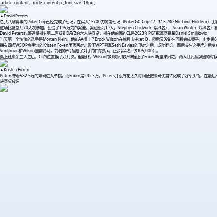
.article-content,.article-content p { font-size: 18px; }
▲David Peters
总共八场赛事的Poker Cup已经完成了七场，在买入15700刀的第七场（PokerGO Cup #7 - $15,700 No-Limit 
这场比赛总共70人次参加，创造了105万刀的奖池，奖励圈为10人，Stephen Chidwick（第9名）、Sean Winter（第8名）
David Peters以筹码量排名第二晋级到DAY2的六人决赛桌，排在他前面的CL是2023年PGT冠军赛冠军Daniel Smiljkovic。
当天第一个淘汰的选手是Morten Klein，他的AA撞上了Brock Wilson在转牌击中set Q，随后又没能在河牌完成顺子，止步第6
拥有四条WSOP金手链的Kristen Foxen用顶两对击败了WPT冠军Seth Davies的顶对之后，成功翻倍，而后者在这手牌之后
Smiljkovic和Wilson翻前跑马，前者的AQ输给了对手的口袋对4，止步第4名（$105,000）。
桌上还剩余三人之后，CL的位置换了好几次。但最终，Wilson的Q嗨同花听牌撞上了Foxen听坚果同花，两人打到翻牌圈的时候Wi
▲Kristen Foxen
Peters带着582.5万的筹码进入单挑，而Foxen是292.5万。Peters并没有花太久时间便把筹码优势转化成了冠军头衔。在最后一手牌里
决赛桌成绩