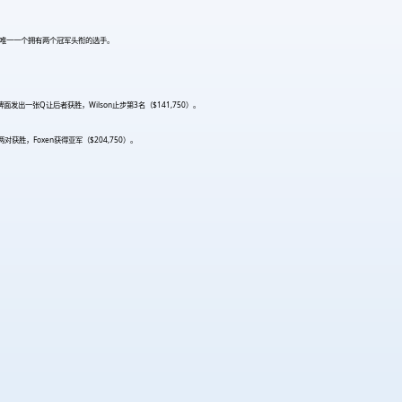
该系列赛里唯一一个拥有两个冠军头衔的选手。
发出一张Q让后者获胜，Wilson止步第3名（$141,750）。
两对获胜，Foxen获得亚军（$204,750）。