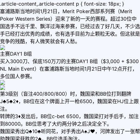
.article-content,.article-content p { font-size: 18px; }
塞浦路斯当地时间1月21日，Merit Poker西部系列赛（Merit
Poker Western Series）迎来了新的一天的赛程。超过30位中
国选手不远千里、飘洋过海来参赛，已经过去了好几天，不少选
手已经打出优秀的成绩，也有选手目前为止颗粒无收。但这就是
竞争的残酷，有人微笑就会有人愁。
主赛DAY1 B组
买入3000刀、保底150万刀的主赛DAY1 B组（$3,000 + $300
NL Main Event）在塞浦路斯当地时间1月21日中午12点开打，
多位国人参赛。
第3级别（盲注400/800/800）时，魏国梁和BB位打到翻牌
J♣5♣2♦，BB位在这个牌面上开一枪6500，魏国梁在HJ位上跟
注。
转牌的3♦发出后，BB位c-bet 6500，魏国梁打对手后手，加注
到80000。BB位思考了大约两分钟之后决定全下。
魏国梁秀出Q♣10♣听同花，对手秀出A♠J♥，河牌发出了一张帮
助魏国梁获胜的2♣，BB位选手淘汰。