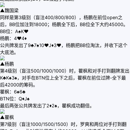
▲魏国梁
同样是第3级别（盲注400/800/800），杨鹏在前位open之
后，BB位加注到18000；杨鹏全下后，BB位全下大约45000。
BB位：A♠K♥
杨鹏：4♥4♦
公共牌发出了9♣7♠10♥J♦3♥，杨鹏把BB位淘汰，并收下这个
大底池。
▲杨鹏
第4级别（盲注500/1000/1000）时，瞿枫和对手打到翻牌发出
K♣K♠3♠，对手在BTN位上全下之后，瞿枫在前位过牌-全下最
后42000的筹码。
瞿枫：6♠6♣
BTN位：Q♦J♠
最后两张公共牌发出了2♦2♠，瞿枫成功翻倍。
▲瞿枫
第7级别（盲注1000/1500/1500）时，罗爽和两位对手打到翻