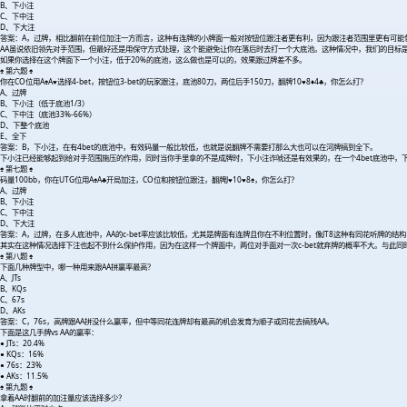
B、下小注
C、下中注
D、下大注
答案：A，过牌，相比翻前在前位加注一方而言，这种有连牌的小牌面一般对按钮位跟注者更有利，因为跟注者范围里更有可能
AA虽说依旧领先对手范围，但最好还是用保守方式处理，这个能避免让你在落后时去打一个大底池。这种情况中，我们的目标
如果你选择在这个牌面下一个小注，低于20%的底池，这么做也是可以的，效果跟过牌差不多。
♠ 第六题 ♠
你在CO位用A♠A♥选择4-bet，按钮位3-bet的玩家跟注，底池80刀，两位后手150刀，翻牌10♥8♦4♣，你怎么打？
A、过牌
B、下小注（低于底池1/3）
C、下中注（底池33%-66%）
D、下整个底池
E、全下
答案：B，下小注，在有4bet的底池中，有效码量一般比较低，也就是说翻牌不需要打那么大也可以在河牌搞到全下。
下小注已经能够起到给对手范围施压的作用，同时当你手里拿的不是成牌时，下小注诈唬还是有效果的，在一个4bet底池中，下一个
♠ 第七题 ♠
码量100bb，你在UTG位用A♠A♣开局加注，CO位和按钮位跟注，翻牌J♥10♥8♠，你怎么打？
A、过牌
B、下小注
C、下中注
D、下大注
答案：A，过牌，在多人底池中，AA的c-bet率应该比较低，尤其是牌面有连牌且你在不利位置时，像JT8这种有同花听牌的
其实在这种情况选择下注也起不到什么保护作用，因为在这样一个牌面中，两位对手面对一次c-bet就弃牌的概率不大。与此
♠ 第八题 ♠
下面几种牌型中，哪一种用来跟AA拼赢率最高？
A、JTs
B、KQs
C、67s
D、AKs
答案：C，76s，高牌跟AA拼没什么赢率，但中等同花连牌却有最高的机会发育为顺子或同花去搞残AA。
下面是这几手牌vs AA的赢率：
● JTs：20.4%
● KQs：16%
● 76s：23%
● AKs：11.5%
♠ 第九题 ♠
拿着AA时翻前的加注量应该选择多少？