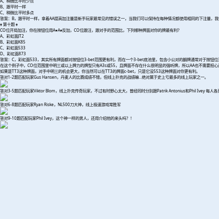
A、稍微比平时少点
B、跟平时一样
C、稍微比平时多点
答案：B，跟平时一样，拿着AA提高加注量是新手玩家最常见的错误之一，当我们可以保持在每种情况都使用相同的下注量，
♠ 第十题 ♠
CO位开局加注，你在按钮位用A♥A♦反加，CO位跟注，跟对手的范围比，下列哪种牌面对你的牌最有利？
A、彩虹面JT2
B、彩虹面K85
C、彩虹面533
D、彩虹面873
答案：C，彩虹面533，其实所有牌面都对按钮位3-bet范围更有利，而在一个3-bet底池里，包含小公对的翻牌通常对于按钮
在这个例子中，CO位范围里中明三或以上牌力的牌型只有A3s或55，且牌面不存在什么很明显的强听牌，所以AA也不需要担心这些
如果是TT3这种牌面，对手中明三的机会更大，你当然可以在TT3的牌面c-bet，只是它没553这种牌面对你更有利。
答对1-2题匹配玩家Gus Hansen，丹麦人的比赛成绩不错，但线上扑克的战绩嘛...绝对属于史上亏最多的线上玩家之一。
答对3-5题匹配玩家Viktor Blom，线上扑克传奇玩家，不过有时野心太大，曾经同时分别跟Patrik Antonius和Phil 
答对6-8题匹配玩家Ryan Riske，NL500刀大神，线上极速游戏常胜军
答对9-10题匹配玩家Phil Ivey，这个神一样的男人，还用介绍他的来头吗？！