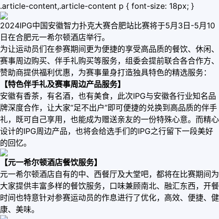
.article-content,.article-content p { font-size: 18px; }
2024IPG中国安徽智力扑克大赛合肥站比赛将于5月3日-5月10
日在合肥元一希尔顿酒店举行。
为让运动员们在参赛期间更为便捷的享受高品质的餐饮、休闲、
赛事周边购买、伴手礼购买等服务，组委会提前联合各合作方、
赞助商提供福利优惠，为赛事量身打造独具特色的精选服务：
【特色伴手礼及赛事周边产品服务】
安徽有香茶，有名酒，也有美食，此次IPG与安徽各行业知名品
牌深度合作，让大家“足不出户”即可便捷的兑换到高品质的伴手
礼，既可自己享用，也能成为赠送亲友的一份特殊心意。而精心
设计的IPG周边产品，也将会给选手们的IPG之行留下一段美好
的回忆。
【元一希尔顿酒店餐饮服务】
元一希尔顿酒店自有的中、西餐厅及大堂吧，都将在比赛期间为
大家提供丰富多样的餐饮服务，口味兼顾南北、融汇东西，开餐
时间也特意针对参赛运动员的作息进行了优化，高效、便捷、健
康、美味。