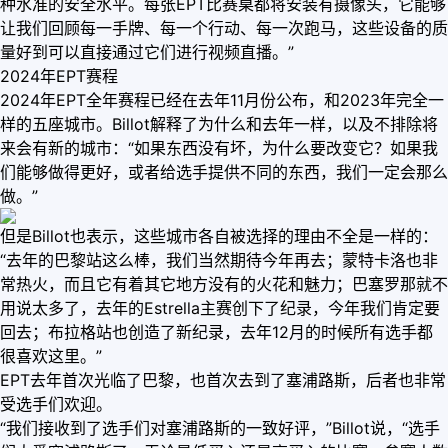
种水准的安全水平。每张EPT比赛桌都将安装有摄像头，它能够
让我们回顾每一手牌、每一个行动、每一次跑马，这些设备的质
量好到可以直接通过它们进行视频直播。”
2024年EPT赛程
2024年EPT全年赛程已经在去年11月份公布，和2023年完全一
样的五座城市。Billot解释了为什么和去年一样，以及不排除将
来会有新的城市：“如果东西没有坏，为什么要改变它？如果我
们能够做得更好，或者给选手提供不同的东西，我们一定会那么
做。”
但是Billot也表示，这些城市各自被选择的理由不全是一样的：
“去年的巴黎站这么棒，我们当然期待今年再去；蒙特卡洛也非
常热火，而且它有着其它地方没有的火花和魅力；巴塞罗那就不
用说太多了，去年的Estrella主赛创下了纪录，今年我们肯定要
回去；布拉格站也创造了新纪录，去年12月的时候所有选手都
很喜欢这里。”
EPT去年首次光临了巴黎，也首次去到了塞浦路斯，后者也非常
受选手们欢迎。
“我们接收到了选手们对塞浦路斯的一致好评，”Billot说，“选手