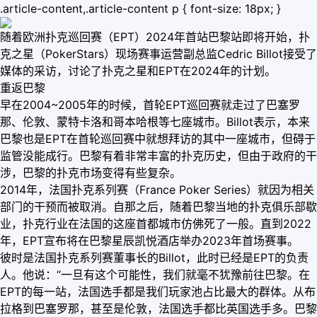
.article-content,.article-content p { font-size: 18px; }
随着欧洲扑克巡回赛（EPT）2024年首站巴黎站即将开始，扑
克之星（PokerStars）现场赛事运营副总监Cedric Billot接受了
媒体的采访，讨论了扑克之星和EPT在2024年的计划。
重返巴黎
早在2004~2005年的时候，首轮EPT巡回赛就走过了巴塞罗
那、伦敦、蒙特卡洛和哥本哈根等七座城市。Billot表示，本来
巴黎也是EPT在首轮巡回赛中就想拜访的其中一座城市，但碍于
监管没能成行。巴黎有着非常丰富的扑克历史，但由于政府的干
涉，巴黎的扑克市场变得有些复杂。
2014年，法国扑克系列赛（France Poker Series）就因为相关
部门的干预而被取消。自那之后，随着巴黎当地的扑克俱乐部歇
业，扑克行业在法国的这座首都城市仿佛死了一般。直到2022
年，EPT宣布将在巴黎星辰凯悦酒店举办2023年首场赛事。
彼时是法国扑克系列赛董事长的Billot，此时已经是EPT的负责
人。他说：“一旦有这个可能性，我们就毫不犹豫前往巴黎。在
EPT的每一站，法国选手都是我们玩家池占比最大的群体。从布
拉格到巴塞罗那，甚至是伦敦，法国选手都比英国选手多。巴黎