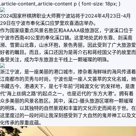
.article-content,.article-content p { font-size: 18px; }
2024国家杯棋牌职业大师赛宁波站将于2024年4月23日-4月
29日在宁波市奉化溪口应梦里欢喜酒店举办。
作为国家级重点风景名胜区和AAAAA级旅游区，宁波溪口位于
宁波市西南40公里的奉化溪口镇。这里地处武岭东靠、剡溪南
濒、雪窦山北靠，山水环抱，景色秀丽，因此受到了广大旅游爱
好者的瞩目。而且，溪口还因为是蒋介石和蒋经国父子的故里而
备受关注，成为华东旅游主干线上一颗璀璨的明珠。
浙江宁波，是一座美丽的港口城市，掺杂着海鲜味的海风传递着
江南都市的灵秀与时尚，宁波也是一座人文荟萃的文化名城，她
书藏古今、港通天下，是七千年前“河姆渡文化”的发祥地，是唐
代“海上丝绸之路”的起点之一，也是近代的“东方大港”。拥有着
众多美丽的风景名胜区。其中，溪口-滕头旅游区堪称一颗璀璨
的明珠，以其独特的自然景观和丰富的文化历史而闻名于世。在
这里度过的一段时间让我深刻感受到了大自然的鬼斧神工以及文
化传承的厚重底蕴。