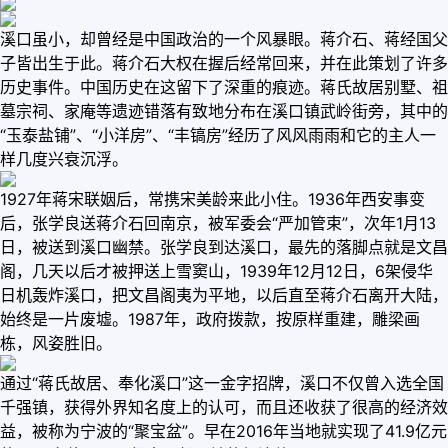
溪口虽小，却曾经是中国政治的一个风暴眼。蒋介石、蒋经国父
子皆出生于此。蒋介石大权在握后经常回来，并在此策划了许多
历史事件。中国历史在这留下了深重的痕迹。蒋氏故居别墅、祖
墓宗祠、家庵等遗迹错落有致地分布在溪口镇武岭街旁，其中的
“玉泰盐铺”、“小洋房”、“丰镐房”经历了风风雨雨和它的主人一
样几度兴衰沉浮。
1927年蒋宋联姻后，常携宋美龄来此小住。1936年西安事变
后，张学良送蒋介石回南京，被军委会“严加管束”，次年1月13
日，被送到溪口幽禁。张学良到达溪口，最先的落脚点就是文昌
阁，几天以后才被押送上雪窦山，1939年12月12日，6架侵华
日机轰炸溪口，把文昌阁夷为平地，以后直至蒋介石离开大陆，
始终是一片废墟。1987年，政府拨款，按原样重建，雕梁画
栋，风姿胜旧。
通过“蒋氏故居、奉化溪口”这一金字招牌，溪口不仅曾入选全国
千强镇，获得外界知名度上的认可，而且还收获了很高的经济效
益，被称为宁波的“聚宝盆”。早在2016年当地就实现了41.9亿元