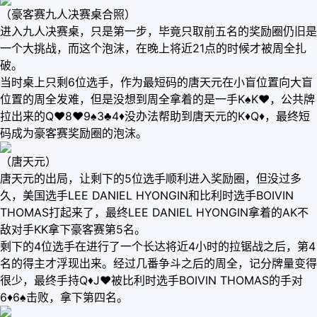
（豪客赛九人决赛桌合照）
进入九人决赛桌，只是第一步，毕竟只取前五名的奖励圈仍旧是
一个大挑战，而这个泡沫，在晚上将近21点的时候才被周全扎
破。
当时桌上只剩6位选手，作为最短码的唐天元在小盲位置向大盲
位置的周全发难，但是没想到周全拿着的是一手K♠️K♥️，公共牌
拉出来的Q♥️8♥️9♠️3♣️4♦️没办法帮助到唐天元的K♦️Q♦️，最终短
码成为豪客赛奖励圈的泡沫。
（唐天元）
唐天元的出局，让剩下的5位选手顺利进入奖励圈，但没过多
久，美国选手LEE DANIEL HYONGIN和比利时选手BOIVIN
THOMAS打起来了，最终LEE DANIEL HYONGIN拿着的AK不
敌对手KK拿下豪客赛第5名。
剩下的4位选手在进行了一个长达将近4小时的拉锯战之后，第4
名的得主才浮现出来。经过几番争斗之后的周全，记分牌量变得
很少，最终手持Q♦️J♥️被比利时选手BOIVIN THOMAS的手对
6♦️6♠️击败，拿下第四名。