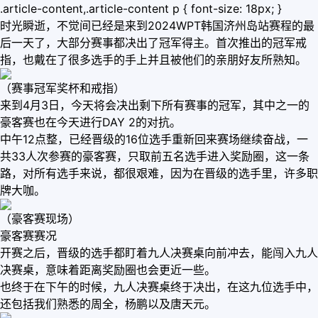
.article-content,.article-content p { font-size: 18px; }
时光瞬逝，不觉间已经是来到2024WPT韩国济州岛站赛程的最
后一天了，大部分赛事都决出了冠军得主。首次推出的冠军戒
指，也戴在了很多选手的手上并且被他们的亲朋好友所熟知。
（赛事冠军奖杯和戒指）
来到4月3日，今天将会决出剩下所有赛事的冠军，其中之一的
豪客赛也在今天进行DAY 2的对抗。
中午12点整，已经晋级的16位选手重新回来赛场继续奋战，一
共33人次参赛的豪客赛，只取前五名选手进入奖励圈，这一条
路，对所有选手来说，都很艰难，因为在晋级的选手里，许多职
牌大咖。
（豪客赛现场）
豪客赛赛况
开赛之后，晋级的选手都盯着九人决赛桌向前冲去，能闯入九人
决赛桌，意味着距离奖励圈也会更近一些。
也终于在下午的时候，九人决赛桌终于决出，在这九位选手中，
还包括我们熟悉的周全，杨鹏以及唐天元。