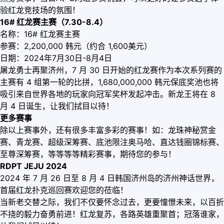
验红龙竞技场的氛围！
16# 红龙赛主赛（7.30-8.4）
名称：16# 红龙赛主赛
参赛：2,200,000 韩元（约合 1,600美元）
日期：2024年7月30日-8月4日
屠龙勇士再聚济州，7 月 30 日开始的红龙赛作为本次系列赛的
主赛有 4 组第一轮的比拼，1,680,000,000 韩元保底奖池也将
吸引来自世界各地的玩家向冠军奖杯发起冲击。新龙王将在 8
月 4 日诞生，让我们拭目以待！
更多赛事
除以上赛事外，还有很多丰富多彩的赛事！如：龙珠神秘赏金
赛、青龙赛、超级深筹赛、底池限注奥马哈、直达钱圈锦标赛、
至尊深筹赛，等等等等精彩赛事，期待您的参与！
RDPT JEJU 2024
2024 年 7 月 26 日至 8 月 4 日韩国济州岛的济州神话世界，
首届红龙扑克巡回赛欢迎您的莅临！
当新老交替之际，我们不仅要怀念过去，更要憧憬未来，以百折
不挠的毅力奋勇前进！红龙复苏，各路英雄重聚首；冠落谁家，