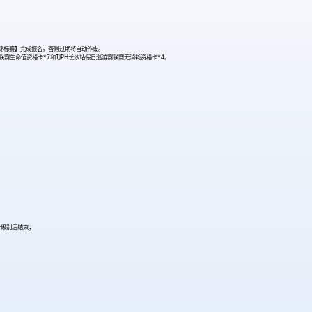
的【现场锦标赛】完成报名，否则过期将自动作废。
联赛生命值资格卡*7和TJPH长沙站假日巡游赛联赛无消耗资格卡*4。
个级别后结束；