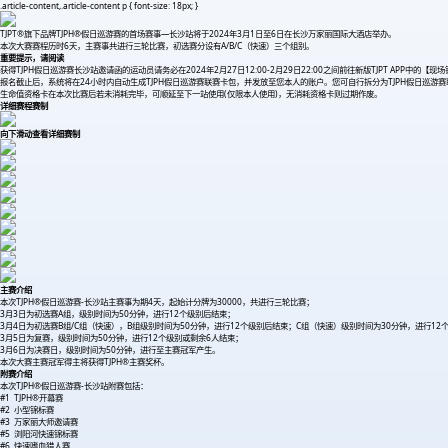
.article-content,.article-content p { font-size: 18px; }
TJPT®旗下品牌TJPH®假日巡游赛的首场赛事—长沙站将于2024年3月1日至6日在长沙万家丽国际大酒店举办。
本次大赛赛程历时6天，主赛事共进行三轮比赛，初选赛分设有A/B/C（快速）三个组别。
重要提示，请阅读
获得TJPH假日巡游赛长沙站邀请函的运动员请务必在2024年2月27日12:00-2月29日22:00之间前往新版TJPT APP中
报名截止后，系统将在24小时内自动生成TJPH假日巡游赛联赛卡包，并发放至您本人的账户。您可自行拆分为TJPH假日巡游赛
生命值资格卡在本次比赛后若未消耗完毕，可顺延至下一站使用(仅限本人使用)，无消耗资格卡则过期作废。
详细赛程赛制
向下滑动查看详细赛制
主赛介绍
本次TJPH®假日巡游赛-长沙站主赛事为期4天，起始计分牌为30000，共进行三轮比赛；
3月3日为初选赛A组，级别时间为50分钟，进行12个级别后结束；
3月4日为初选赛B组/C组（快速），B组级别时间为50分钟，进行12个级别后结束；C组（快速）级别时间为30分钟，进行12
3月5日为复赛，级别时间为50分钟，进行12个级别或剩余6人结束；
3月6日为决赛日，级别时间为50分钟，进行至主赛冠军产生。
本次大赛主赛冠军得主将获得TJPH®主赛奖杯。
附赛介绍
本次TJPH®假日巡游赛-长沙站附赛包括：
#1 TJPH®开幕赛
#2 小型锦标赛
#3 万家丽大师邀请赛
#5 浏阳河快速锦标赛
#6 快速嗜血猎人赛