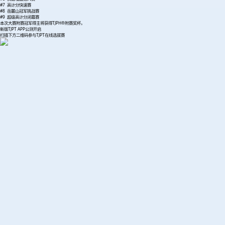
#7 高计分快速赛
#8 岳麓山冠军挑战赛
#9 超级高计分闭幕赛
本次大赛附赛冠军得主将获得TJPH®附赛奖杯。
新版TJPT APP公测开启
扫描下方二维码参与TJPT在线选拔赛