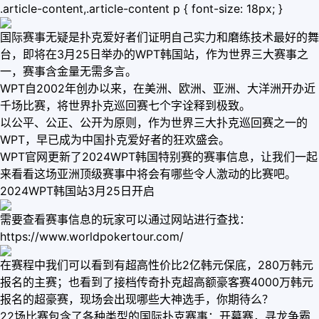
.article-content,.article-content p { font-size: 18px; }
国际赛事无疑是扑克爱好者们证明自己实力和磨练技术最好的舞
台，即将在3月25日举办的WPT韩国站，作为世界三大赛事之
一，赛事含金量无需多言。
WPT自2002年创办以来，在美洲、欧洲、亚洲、大洋洲开办近
千场比赛，将世界扑克巡回赛七个字诠释到极致。
以公平、公正、公开为原则，作为世界三大扑克巡回赛之一的
WPT，早已成为中国扑克爱好者的狂欢盛会。
WPT官网更新了2024WPT韩国特别赛的赛事信息，让我们一起
来看看这场亚洲顶级赛事中将会有哪些令人激动的比赛吧。
2024WPT韩国站3月25日开启
需要查看赛事信息的玩家可以通过网站进行查找：
https://www.worldpokertour.com/
在赛程中我们可以看到有超高性价比2亿韩元保底，280万韩元
报名的主赛；也看到了接档传奇扑克超高额豪客赛4000万韩元
报名的超豪赛，现场会出现哪些大神选手，你期待么？
22场比赛包含了各种类型的国际扑克赛事：开幕赛，寻龙争霸