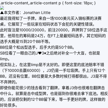
.article-content,.article-content p { font-size: 18px; }
▲本文作者：Jonathan Little
最近我得知了一手牌，来自一场1000美元买入锦标赛的决赛
桌，它展现了一些玩家在短码状态下会犯的关键性错误。
此时盲注是10000/20000，前注20000，弃牌到了SB位选手这
里，他现在的筹码是24万，在FT上是最短码选手，其它短码的
选手大概是15到20个BB不等。
BB位是个松凶型选手，后手大约是50个BB。
SB位看了一眼自己的J♥3♦之后绝对补全一个大盲，也就是
limp。
但实际上，在这里limp是不太好的。即便这里的底池赔率不错
（下10000去赢60000），J3仍是一手垃圾牌。手上只有12个
BB，还没有位置，BB位要是大多数时候打得都很凶，J3是不得
不弃牌的。
即使你能花很少的钱去看到了翻牌，拿着J3你也很难在翻牌击
中什么，就算是击中成型牌，也是弱到你很难去拿下底池。相反
的，应该把仅剩的12个BB留下来，等一手更好的牌，这样做的
好处很多。