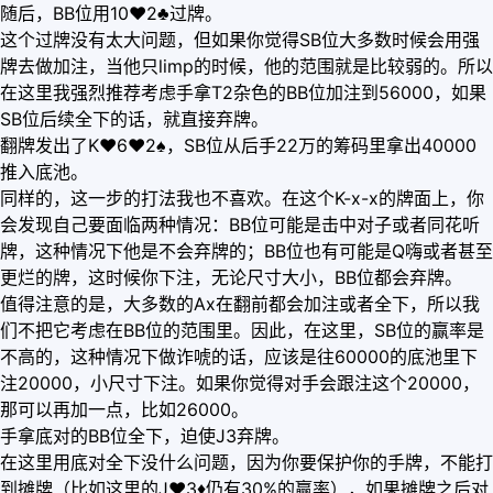
随后，BB位用10♥2♣过牌。
这个过牌没有太大问题，但如果你觉得SB位大多数时候会用强
牌去做加注，当他只limp的时候，他的范围就是比较弱的。所以
在这里我强烈推荐考虑手拿T2杂色的BB位加注到56000，如果
SB位后续全下的话，就直接弃牌。
翻牌发出了K♥6♥2♠，SB位从后手22万的筹码里拿出40000
推入底池。
同样的，这一步的打法我也不喜欢。在这个K-x-x的牌面上，你
会发现自己要面临两种情况：BB位可能是击中对子或者同花听
牌，这种情况下他是不会弃牌的；BB位也有可能是Q嗨或者甚至
更烂的牌，这时候你下注，无论尺寸大小，BB位都会弃牌。
值得注意的是，大多数的Ax在翻前都会加注或者全下，所以我
们不把它考虑在BB位的范围里。因此，在这里，SB位的赢率是
不高的，这种情况下做诈唬的话，应该是往60000的底池里下
注20000，小尺寸下注。如果你觉得对手会跟注这个20000，
那可以再加一点，比如26000。
手拿底对的BB位全下，迫使J3弃牌。
在这里用底对全下没什么问题，因为你要保护你的手牌，不能打
到摊牌（比如这里的J♥3♦仍有30%的赢率），如果摊牌之后对