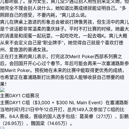
儿都听腻了。身为女生，爽儿没少遇过别人用性别来定义她，但
她完全不理会别人说什么，她知道比赛成绩就能证明自己。“多
照顾自己的感受，不要内耗，”爽儿这么说。
爽儿在牌桌上激进的形象总会被说打牌像男孩，但生活中的爽儿
是个说话都非常温柔的重庆妹子。平时不打比赛的时候，她最大
的消遣是和闺蜜一起玩耍，一起吃吃吃，一起去唱K。爽儿大概
从来不会定义自己是“职业牌手”，她觉得自己就是个喜欢打德
州、爱旅游的普通女孩。
正在打主赛的爽儿表示，打完这次Merit Poker西部系列赛之
后，会回国开开心心过个春节，年后可能会再来一次塞浦路斯参
加Merit Poker。预祝她在未来的比赛中能取得更优秀的成绩，
也希望正在塞浦路斯打比赛的各位国人能够收获自己想要的结
果！
主赛DAY1 C组赛况
主赛DAY1 C组（$3,000 + $300 NL Main Event）在塞浦路斯
当地时间1月21日中午12点开打，总共149人次参加了C组的比
赛，64人晋级，晋级的国人选手包括：葛英睿（27.1万）、彭鹏
（26.95万）、魏国梁（14.65万）。