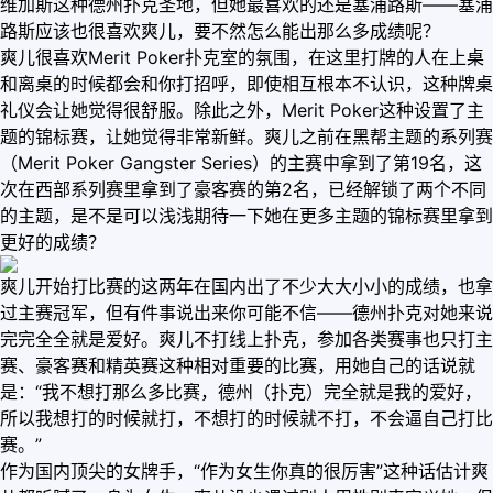
维加斯这种德州扑克圣地，但她最喜欢的还是塞浦路斯——塞浦
路斯应该也很喜欢爽儿，要不然怎么能出那么多成绩呢？
爽儿很喜欢Merit Poker扑克室的氛围，在这里打牌的人在上桌
和离桌的时候都会和你打招呼，即使相互根本不认识，这种牌桌
礼仪会让她觉得很舒服。除此之外，Merit Poker这种设置了主
题的锦标赛，让她觉得非常新鲜。爽儿之前在黑帮主题的系列赛
（Merit Poker Gangster Series）的主赛中拿到了第19名，这
次在西部系列赛里拿到了豪客赛的第2名，已经解锁了两个不同
的主题，是不是可以浅浅期待一下她在更多主题的锦标赛里拿到
更好的成绩？
爽儿开始打比赛的这两年在国内出了不少大大小小的成绩，也拿
过主赛冠军，但有件事说出来你可能不信——德州扑克对她来说
完完全全就是爱好。爽儿不打线上扑克，参加各类赛事也只打主
赛、豪客赛和精英赛这种相对重要的比赛，用她自己的话说就
是：“我不想打那么多比赛，德州（扑克）完全就是我的爱好，
所以我想打的时候就打，不想打的时候就不打，不会逼自己打比
赛。”
作为国内顶尖的女牌手，“作为女生你真的很厉害”这种话估计爽