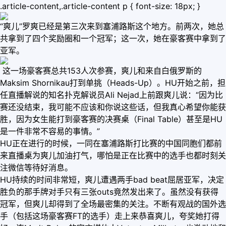
.article-content,.article-content p { font-size: 18px; }
“爽儿”罗爽已经是第三次来到塞浦路斯这个地方。前两次，她总
共拿到了四个奖励圈和一个冠军；这一次，她在豪客赛中拿到了
亚军。
这一场豪客赛总共153人次参赛，爽儿和来自白俄罗斯的
Maksim Shornikau打到单挑（Heads-Up）。HU开始之前，担
任直播解说的知名扑克解说员Ali Nejad上前跟爽儿说：“因为比
赛还没结束，我可能不应该和你说这些话，但我真心希望你能获
胜，因为女生能打到豪客赛的决赛桌（Final Table）甚至是HU
是一件非常不容易的事情。”
HU正在进行的时候，一同在塞浦路斯打比赛的中国同胞们都前
来直播桌为爽儿加油打气，哪怕是正在比赛中的选手也都时刻关
注微信等待好消息。
HU持续的时间非常短，爽儿遭遇两手bad beat屈居亚军，决定
胜负的那手牌对手只有三张outs竟然发出来了。虽然没有获得
冠军，但爽儿却得到了全场最密集的关注。不断有观战的国外选
手（包括这场豪客赛FT的选手）走上来恭喜爽儿，夸奖她打得