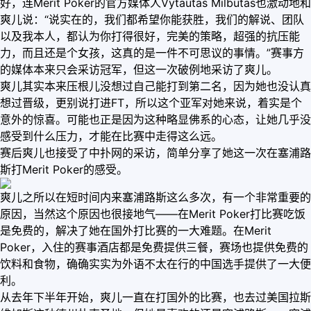
好，连Merit Poker的官方媒体人Vytautas Milbutas也激动地和
爽儿说：“说实在的，我们都希望你能获胜，我们的解说、团队
以及我本人，都认为你打得很好，完美的策略，超强的抗压能
力，而且还是个女孩，这真的是一件不可思议的事情。”赛事方
的媒体本来只会采访冠军，但这一次破例地采访了爽儿。
爽儿其实本来压根儿没想过自己能打到第二名，因为她也没认真
想过晋级，更别说打进FT，所以这个亚军对她来说，着实是个
意外的惊喜。可能也正是因为这种略显佛系的心态，让她几乎没
感受到什么压力，才能在比赛中走得这么远。
赛后爽儿也接受了中扑网的采访，简单分享了她这一次在塞浦路
斯打Merit Poker的感受。
爽儿之所以在短时间内来塞浦路斯这么多次，有一个非常重要的
原因，当然这个原因也很接地气——在Merit Poker打比赛吃饭
是免费的，解决了她在国外打比赛的一大难题。在Merit
Poker，入住的赛事酒店都是免费提供三餐，赛场也提供免费的
饮料和食物，确确实实为外语不太在行的中国选手提供了一大便
利。
从去年下半年开始，爽儿一直在打国外的比赛，也去过美国拉斯