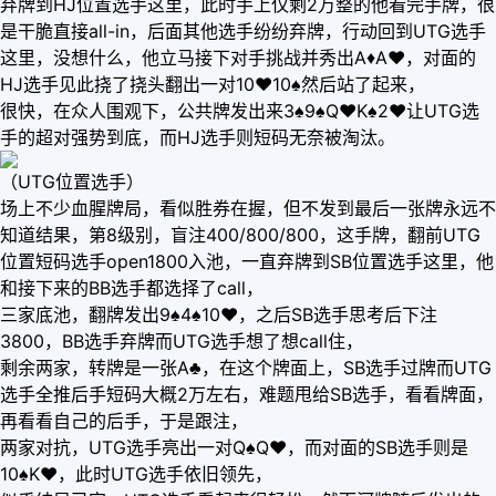
弃牌到HJ位置选手这里，此时手上仅剩2万整的他看完手牌，很
是干脆直接all-in，后面其他选手纷纷弃牌，行动回到UTG选手
这里，没想什么，他立马接下对手挑战并秀出A♦️A♥️，对面的
HJ选手见此挠了挠头翻出一对10♥️10♠️然后站了起来，
很快，在众人围观下，公共牌发出来3♠️9♠️Q♥️K♠️2♥️让UTG选
手的超对强势到底，而HJ选手则短码无奈被淘汰。
（UTG位置选手）
场上不少血腥牌局，看似胜券在握，但不发到最后一张牌永远不
知道结果，第8级别，盲注400/800/800，这手牌，翻前UTG
位置短码选手open1800入池，一直弃牌到SB位置选手这里，他
和接下来的BB选手都选择了call，
三家底池，翻牌发出9♠️4♠️10♥️，之后SB选手思考后下注
3800，BB选手弃牌而UTG选手想了想call住，
剩余两家，转牌是一张A♣️，在这个牌面上，SB选手过牌而UTG
选手全推后手短码大概2万左右，难题甩给SB选手，看看牌面，
再看看自己的后手，于是跟注，
两家对抗，UTG选手亮出一对Q♠️Q♥️，而对面的SB选手则是
10♠️K♥️，此时UTG选手依旧领先，