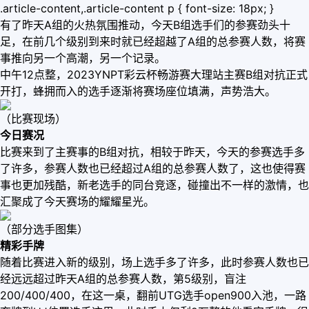
.article-content,.article-content p { font-size: 18px; }
有了昨天A组的火热氛围推动，今天B组选手们的参赛劲头十
足，在前几个级别到来时就已经超越了A组的总参赛人数，将赛
事推向另一个高潮，另一个记录。
中午12点整，2023YNPT彩云杯畅游赛大理站主赛B组对抗正式
开打，蜂拥而入的选手逐渐将赛场座位填满，声势浩大。
（比赛现场）
今日赛况
比赛来到了主赛事的B组对抗，相较于昨天，今天的参赛选手多
了许多，参赛人数也已经超过A组的总参赛人数了，这也使得赛
事也更加残酷，新老选手的同台竞逐，碰撞出不一样的激情，也
汇聚成了今天赛场的耀耀星光。
（部分选手图集）
精彩手牌
随着比赛进入新的级别，场上选手多了许多，此时参赛人数也已
经远远超过昨天A组的总参赛人数，第5级别，盲注
200/400/400，在这一桌，翻前UTG选手open900入池，一路