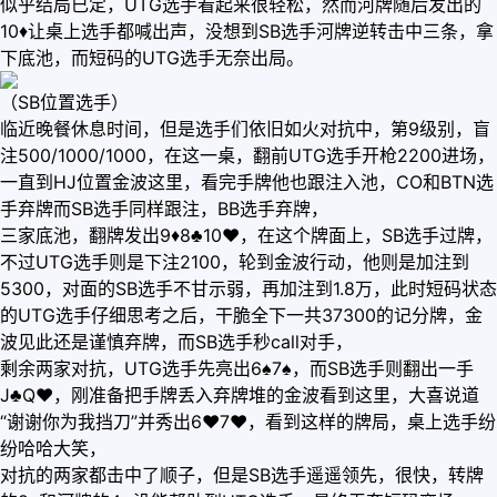
似乎结局已定，UTG选手看起来很轻松，然而河牌随后发出的
10♦️让桌上选手都喊出声，没想到SB选手河牌逆转击中三条，拿
下底池，而短码的UTG选手无奈出局。
（SB位置选手）
临近晚餐休息时间，但是选手们依旧如火对抗中，第9级别，盲
注500/1000/1000，在这一桌，翻前UTG选手开枪2200进场，
一直到HJ位置金波这里，看完手牌他也跟注入池，CO和BTN选
手弃牌而SB选手同样跟注，BB选手弃牌，
三家底池，翻牌发出9♦️8♣️10♥️，在这个牌面上，SB选手过牌，
不过UTG选手则是下注2100，轮到金波行动，他则是加注到
5300，对面的SB选手不甘示弱，再加注到1.8万，此时短码状态
的UTG选手仔细思考之后，干脆全下一共37300的记分牌，金
波见此还是谨慎弃牌，而SB选手秒call对手，
剩余两家对抗，UTG选手先亮出6♠️7♠️，而SB选手则翻出一手
J♣️Q♥️，刚准备把手牌丢入弃牌堆的金波看到这里，大喜说道
“谢谢你为我挡刀”并秀出6♥️7♥️，看到这样的牌局，桌上选手纷
纷哈哈大笑，
对抗的两家都击中了顺子，但是SB选手遥遥领先，很快，转牌