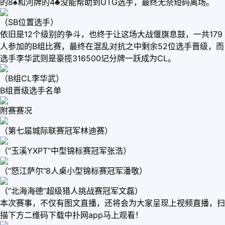
的8♠️和河牌的4♣️没能帮助到UTG选手，最终无奈短码离场。
（SB位置选手）
依旧是12个级别的争斗，也终于让这场大战偃旗息鼓，一共179
人参加的B组比赛，最终在混乱对抗之中剩余52位选手晋级，而
选手李华武则是豪揽316500记分牌一跃成为CL。
（B组CL李华武）
B组晋级选手名单
附赛赛况
（第七届城际联赛冠军林迪赛）
（“玉溪YXPT”中型锦标赛冠军张浩）
（“怒江萨尔”8人桌小型锦标赛冠军潘敬）
（“北海海德”超级猎人挑战赛冠军文磊）
本次赛事，不仅有图文直播，还将会为大家呈现上视频直播，扫
描下方二维码下载中扑网app马上观看！