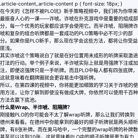
.article-content,.article-content p { font-size: 18px; }
在今天的《怎样不被PLO坑》新手策略视频中，我们将为你带来
最振奋人心的一课——诈唬。诈唬在扑克游戏中是重要的组成部
分，每一个优秀的玩家都应该学会使用它。而半诈唬、阻隔牌诈
唬和复杂的组合听牌都是一套成功的PLO策略中必不可少的部
分。如果你是PLO新手，那么现在学会这些方法，都将让你受益
匪浅。
其实诈唬这个策略说白了就是在好位置用未成形的听牌采取激进
打法的行动。举个例子来说，半诈唬实际上就是用强牌下注或加
注，即便这强牌只是一手听牌。而且PLO中每人都有四张底牌，
这就意味着在翻牌圈就会更容易击中强听牌。
所以，在第四课的视频中，你将能更加细致的学习关于诈唬的使
用方法，让你了解到即使没有做成大牌，你依然可以使用千百种
方法去赢下底池。
什么是Wrap、半诈唬、阻隔牌？
刚接触PLO的你可能会不太了解wrap听牌，那么让我们转换到
德州来看看。在德州中你能拿到的最好的顺子听牌就是两头顺听
牌，有8张补牌。而在奥马哈中，一个完整的wrap听牌的补牌数
甚至可以达到20张。这就意味着PLO中的顺子听牌是更为有力