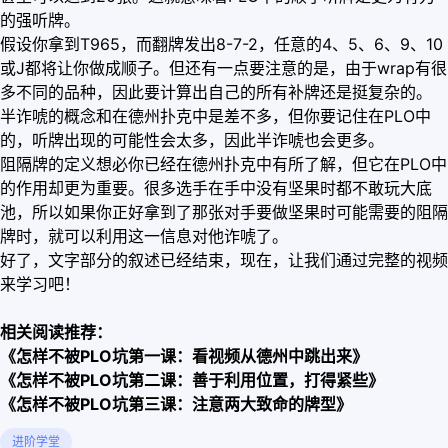
的强听牌。
假设你拿到T965，而翻牌发出8-7-2，任意的4、5、6、9、10
或J都将让你做成顺子。但还有一点要注意的是，由于wrap有很
多不同的品种，因此要计算出自己的所有补牌还是挺复杂的。
半诈唬的概念和在德州扑克中是差不多，但你要记住在PLO中
的，听牌出现的可能性会太多，因此半诈唬也会更多。
阻隔牌的定义想必你已经在德州扑克中有所了解，但它在PLO中
的作用却更为重要。很多选手在手中没有坚果时都不敢玩大底
池，所以如果你正好拿到了那张对手要做坚果时可能需要的阻隔
牌时，就可以利用这一信息对他诈唬了。
好了，文字部分的叙述已经结束，现在，让我们通过完整的视频
来学习吧！
相关阅读推荐：
《怎样不被PLO坑第一课：看视频从德州中跳出来》
《怎样不被PLO坑第二课：善于利用位置，打得紧些》
《怎样不被PLO坑第三课：注意两大致命的牌型》
进阶学堂