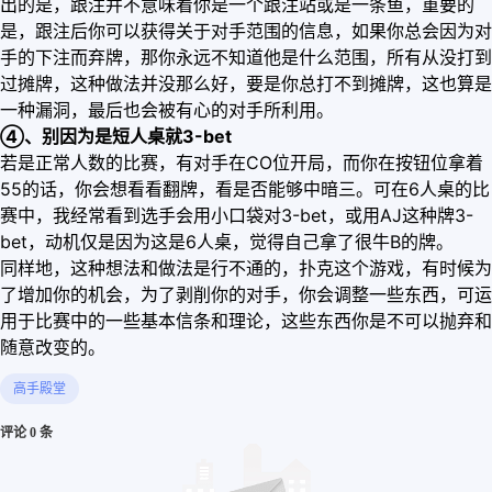
出的是，跟注并不意味着你是一个跟注站或是一条鱼，重要的
是，跟注后你可以获得关于对手范围的信息，如果你总会因为对
手的下注而弃牌，那你永远不知道他是什么范围，所有从没打到
过摊牌，这种做法并没那么好，要是你总打不到摊牌，这也算是
一种漏洞，最后也会被有心的对手所利用。
④、别因为是短人桌就3-bet
若是正常人数的比赛，有对手在CO位开局，而你在按钮位拿着
55的话，你会想看看翻牌，看是否能够中暗三。可在6人桌的比
赛中，我经常看到选手会用小口袋对3-bet，或用AJ这种牌3-
bet，动机仅是因为这是6人桌，觉得自己拿了很牛B的牌。
同样地，这种想法和做法是行不通的，扑克这个游戏，有时候为
了增加你的机会，为了剥削你的对手，你会调整一些东西，可运
用于比赛中的一些基本信条和理论，这些东西你是不可以抛弃和
随意改变的。
高手殿堂
评论 0 条