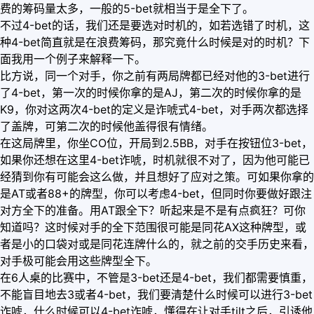
费的筹码量太多，一般的5-bet就相当于是全下了。
不过4-bet的话，我们还是要选对时机的，如若选错了时机，这
种4-bet简直就是在浪费筹码，那究竟什么时候是对的时机？下
面我用一个例子来解释一下。
比方说，同一个对手，你之前有两局牌都已经对他的3-bet进行
了4-bet，第一次的时候你拿的是AJ，第二次的时候你拿的是
K9，你对这两次4-bet的定义是诈唬式4-bet，对手两次都选择
了盖牌，可第二次的时候他盖得很有情绪。
在这局牌里，你坐CO位，开局到2.5BB，对手在按钮位3-bet，
如果你还想在这里4-bet诈唬，时机就很不对了，因为他可能已
经猜到你有可能会这么做，并且想好了应对之策。可如果你拿的
是AT或者88+的牌型，你可以考虑4-bet，但同时你要做好跟注
对方全下的准备。用AT跟全下？听起来是不是有点疯狂？可你
知道吗？这时候对手的全下范围很可能是同花AX这种牌型，或
者是小的口袋对或是同花连牌什么的，就之前的交手历史来看，
对手极可能会用这些牌型全下。
在6人桌的比赛中，不管是3-bet还是4-bet，我们都需要慎重，
不能盲目地去3或者4-bet，我们要清楚什么时候可以进行3-bet
诈唬，什么时候可以4-bet诈唬，懂得在让对手tilt之后，引诱他