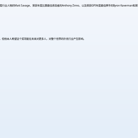
tt Savage、荣获年度比赛最佳表现者的Anthony Zinno、以及荣获GPI年度最佳牌手的Byron Kaverman和荣
玩家设立的，但他本人希望这个奖项能在未来对更多人，对整个世界的扑克行业产生影响。