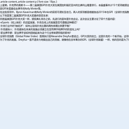
.article-content,.article-content p { font-size: 18px; }
上星期，扑克界的奥斯卡——第二届美国GPI扑克大奖在美国加利福尼亚州的比弗利山隆重举行，本届盛事共计15个奖项被颁出，而不出意外的D
获GPI年度最佳女牌手的Kelly Minkin等。
在这些奖项中，Byron Kaverman和Kelly Minkin的获奖可谓实至名归，两人的奖项都是根据各自2015年在GPI（全球扑克
以下则是第二届美国GPI扑克大奖最终获奖名单：
同首届美国GPI扑克大奖一样，颁奖典礼举办之前，先进行的是年度扑克会议，这次会议主要讨论了四个方面内容：
·eSports（线上体彩）的迅猛发展，扑克在线上的发展是否可遵循这种模式？
·扑克行业中的“她经济”：如何让现场扑克比赛的两性参赛比例更平衡？
·扑克媒体人：扑克媒体在未来的发展必须建立在宣传牌手和牌手的阶层化上吗？
·职业牌手群：职业牌手该如何团结起来为这个行业带来更积极的影响？
全球扑克指数（Global Poker Index）首席执行官Alexandre Dreyfus曾说过，GPI大奖的创立，这
为了扑克的发展，Dreyfus一直不遗余力地做出自己的贡献，就像他在去年筹办的GPL（全球扑克联盟）一样，他的目的是