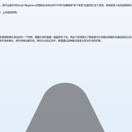
aniel Negreanu凭借他在去年在WSOP的“经典倒地”拿下年度“至真时刻”这个奖项。其他获奖人有包括荣获年度行业人物的Ma
指数）上的成绩而得。
是扑克的一个新开始，这项年度颁奖典礼将会成为一个传统，随着扑克的发展一届届举办下去，而这个奖项是为了那些曾为扑克做出贡献的北美
为了将扑克体育化，将扑克带出娱乐场，带向大众的生活中，希望通过这种做法改变大家对扑克的印象。