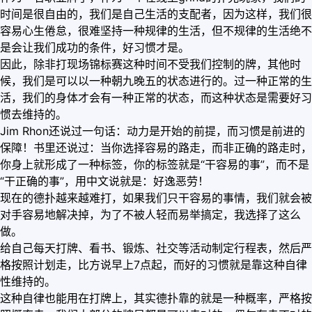
时间是很自由的，我们是自己生活的支配者，因为这样，我们很
容易心生倦怠，很难坚持一种规律的生活，但不规律的生活绝不
是会让我们成功的条件，好习惯才是。
因此，除非打现场锦标赛这种时间不受我们控制的牌，其他时
候，我们是可以以一种朝九晚五的状态进行的。过一种正常的生
活，我们的身体才会有一种正常的状态，而这种状态是需要好习
惯去维持的。
Jim Rhon还说过一句话：动力是开始的前提，而习惯是前进的
保障！书里还说过：当你选择容易的路走，而非正确的路走时，
你身上就形成了一种标签，你的标签就是“干容易的事”，而不是
“干正确的事”，用中文说就是：好逸恶劳！
现在的德扑越来越难打，如果我们只干容易的事情，我们就会被
对手容易地解决掉，为了不被人轻而易举搞定，我选择了这么
做。
给自己每天打牌、看书、锻炼、社交等活动制定行程表，然后严
格按照计划走，比方说早上7点起，而好的习惯就是靠这种自律
性维持的。
这种自律也能用在打牌上，其实德扑靠的就是一种概率，严格按