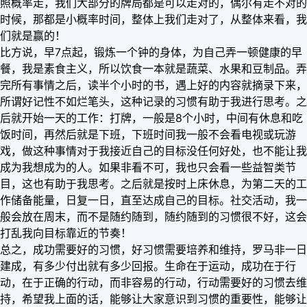
照概率走，我们大部分的牌局都是可以走对的，偶尔有走不对的
时候，那都是小概率时间，整体上我们走对了，从整体来看，我
们就是赢的！
比方说，早7点起，锻炼一个钟的身体，为自己弄一顿健康的早
餐，我是素食主义，所以饮食一本就是蔬菜、水果和豆制品。弄
完所有事情之后，读半个小时的书，遇上好的内容就摘录下来，
所谓好记性不如烂笔头，这种记录的习惯有助于我进行思考。之
后就开始一天的工作：打牌，一般是8个小时，中间有休息和吃
饭时间，再然后就是下班，下班时间我一般不会看电视或玩游
戏，做这种事情对于我接近自己的目标没任何好处，也不能让我
成为我想成为的人。如果非看不可，我也只会看一些益智类节
目，这也有助于我思考。之后就是按时上床休息，为第二天的工
作储备能量，日复一日，直至达成自己的目标。社交活动，我一
般会放在周末，而不是随约随到，随约随到的习惯很不好，这会
打乱我向目标靠近的节奏！
总之，成功需要好的习惯，好习惯需要培养和维持，罗马非一日
建成，有多少付出就有多少回报。生命在于运动，成功在于行
动，在于正确的行动，而非容易的行动，行动需要好的习惯去维
持，希望我上面的话，能够让大家意识到习惯的重要性，能够让