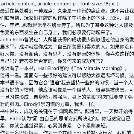
.article-content,.article-content p { font-size: 18px; }
最近在某处看到一种观点：久坐是一种新的癌症源。这不禁让我
们联想到，玩家们打牌的动作除了在牌桌上的下注、加注、跟
注、弃牌…那就是常坐在牌桌旁了。所以为了避免这种让人谈及
色变的东西发生在自己身上，我们必须要行动起来了。
John Rohn曾说过：人所能获得的成功很少能够超过他自身的发
展水平。成功就是你成为了自己所羡慕和喜欢的人。如果你没有
好习惯，没有阅读，没有思考，没有健康的体魄，你喜欢这样的
自己吗？若答案是否定的，你又何来的成功可言？
最近看了一本书，Hal Elrod写的《The Miracle Morning》，
值得一看。里面有一些很好的建议可以帮助大家远离坏习惯。这
本书很不错，因为它会“强迫”我去坚持一些好的习惯，当一个人
没有好的习惯时，他应该就像是一个稻草人，很容易被伤害，可
一旦习惯形成，自身能力增强后，身上的草和“鸡肉”就变成了强
壮的肌肉。Elrod推崇习惯的力量，我也一样。
书中说过，成功的关键在于“闻鸡起舞”。起得早，一天就开始得
早。Elrod认为“累”由自己的思考方式所决定的。你越感觉自己
累，你就会越觉得累，心累则身累，心不累则身轻。
作为一名职业牌手，作为一个在线上grind的扑克玩家，我们的