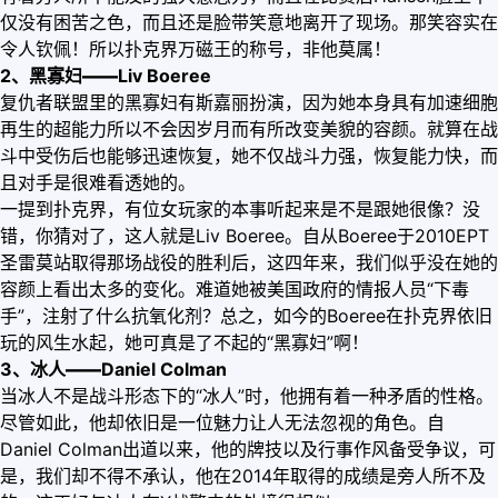
仅没有困苦之色，而且还是脸带笑意地离开了现场。那笑容实在
令人钦佩！所以扑克界万磁王的称号，非他莫属！
2、黑寡妇
——
Liv Boeree
复仇者联盟里的黑寡妇有斯嘉丽扮演，因为她本身具有加速细胞
再生的超能力所以不会因岁月而有所改变美貌的容颜。就算在战
斗中受伤后也能够迅速恢复，她不仅战斗力强，恢复能力快，而
且对手是很难看透她的。
一提到扑克界，有位女玩家的本事听起来是不是跟她很像？没
错，你猜对了，这人就是Liv Boeree。自从Boeree于2010EPT
圣雷莫站取得那场战役的胜利后，这四年来，我们似乎没在她的
容颜上看出太多的变化。难道她被美国政府的情报人员“下毒
手”，注射了什么抗氧化剂？总之，如今的Boeree在扑克界依旧
玩的风生水起，她可真是了不起的“黑寡妇”啊！
3、冰人
——
Daniel Colman
当冰人不是战斗形态下的“冰人”时，他拥有着一种矛盾的性格。
尽管如此，他却依旧是一位魅力让人无法忽视的角色。自
Daniel Colman出道以来，他的牌技以及行事作风备受争议，可
是，我们却不得不承认，他在2014年取得的成绩是旁人所不及