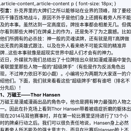
.article-content,.article-content p { font-size: 18px; }
引言：
扑克界里的大牌们之所以能够站在业界的顶峰，除了要经
历千锤百炼地战斗，原因不外乎是他们身上还拥有着旁人所不能
及的本事。虽然达到一定高度后，牌技本事都会相差无几。但偶
尔看到那些大神们在牌桌上的作为，还是免不了为之震撼。比如
他们所拥有的必杀技：神一般的灵魂读牌，还有就是用T高牌做
出无畏的英雄式跟注、以及在外人看来绝不可能实现的精准弃
牌...这些本事就像是超现实世界中超人们才会有的神力。
近日，外媒就为我们总结出了十位牌技出众就如漫威漫画中复仇
者联盟里那些人物一般的“超级牌手”（有些是作为反派角色出
现，不过神力依旧不如小觑）。小编将分为两期为大家逐一的介
绍他们。下面，我们就来看看这些“超级牌手”都有谁吧（排名不
分先后）！
1、万磁王——Thor Hansen
万磁王是漫威漫画出品的角色中，他也是拥有神力最强的人物之
一。因此在扑克场上看到Thor Hansen带着被癌症折磨的躯体出
现在2014马耳他赛事时，并在第一轮比赛里坚持进行了13个小
时的牌桌行动之后。我们可以很负责任地说，Hansen身上必然
有着旁人所不能及的强大意志力，而且在比赛后Hansen脸上不