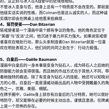
的，这正好与冰人在X战警中的处境很相似。
不管冰人变身与否，他身上总有一个特质是不会改变的。那就是
他级实话实说的性格，而Colman也是这么诚实的人，而这种诚
实偶尔却会在牌桌上给他惹来些麻烦...
4、惩罚使者
——
Dan Bilzerian
惩戒使者是一个漫画中是个颇有争议的角色。他的角色定位于
“英雄”与“反派”之间，他沉迷于暴力并实力强大。如果说惩戒使
者喜欢在暗处行动，那么头条制造者Dan Bilzerian就是一位喜
欢在明处表现之人，他们间的共同之处在于：行动力极强。
5、白皇后
——
Gaëlle Baumann
漫画中白皇后的一身本事是变身为钻石人，成为砖石人之后她的
防御能力就会变得很强。而且她的作战方式也于其他人不同，带
着她独特的痕迹。除了有变身为钻石人的技能，她还可以知晓对
方的心思，白皇后一直是漫威动画出品的人物中受拥戴最久的角
色之一，优雅、美丽、细腻。
在牌手圈中，Gaëlle身上就存有白皇后的几分特质，她可以很好
地防守，却又能够在必要的时候主动出击，谨慎且激进。在牌桌
上是一个恐怖的存在。