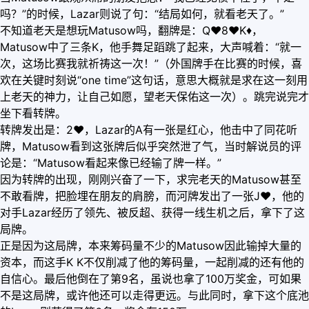
吗？”的时候，Lazar则说了句：“结局如何，就看老天了。”
不知道老天是想玩Matusow吗，翻牌是：Q
♥
8
♥
K
♦
，
Matusow中了三条K，他手舞足蹈跳了起来，大声喊着：“就一
次，这场比赛我就祈祷这一次！”（外国牌手在比赛的时候，喜
欢在关键时刻说“one time”这句话，意思大概就是求在这一刻用
上老天的神力，让自己如愿，望老天保佑这一次）。跳完说完才
坐下看转牌。
转牌发出是：2
♥
，Lazar的A有一张是红心，他击中了同花听
牌，Matusow看到这张牌后似乎突然泄了气，当时解说员的评
论是：“Matusow看起来像已经输了牌一样。”
因为转牌的出现，刚刚兴奋了一下，求完老天的Matusow甚至
不敢看牌，把脸埋在朋友的肩膀，而河牌发出了一张J
♥
，他的
对手Lazar经历了领先、被反超、获得一线生机之后，拿下了这
局牌。
正是因为这局牌，本来筹码量不少的Matusow因此输掉大量的
资本，而这手K K不仅削减了他的筹码量，一起削减的还有他的
自信心。最后他倒在了第9名，虽说也拿了100万奖金，可如果
不是这局牌，或许他还可以走得更远。与此同时，拿下这个底池