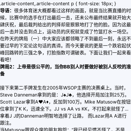
.article-content,.article-content p { font-size: 18px; }
导语：
很多体育迷大概都看过这样的画面，就是当比赛直播的时
候，比赛中的选手在打出最后一击，还未公布最终结果就开始大
肆庆祝，最后裁判给出的判择却是狠狠地打了他的脸。因为这最
后一击并没击到点上，运动员的庆祝就变成了竹篮打水一场空。
在昨天的牌局（一）中大家应该都领略了不到最后一刻，永远不
要过早的下定论这句话的真谛。而今天要说的更是一个跌宕起伏
峰回路转的三强之争，打脸指数可谓破表。下面让我们一起来看
看吧！
牌局2：上帝是很公平的，当你BB别人时要做好被别人反咬的准
备
接下来第二手牌发生在2005年WSOP主赛的决赛桌上。当时，
Steve Danneman拿到的是：J♠J♣，他选择开局加注到25万。
Scott Lazar拿到A
♥
A
♦
，反加到100万。Mike Matusow在按钮
位拿到了K K，迅速全下。JJ vs AA vs KK，不打起来就怪了...
拿着J J的Danneman明智地选择了让路， 而Lazar用A A进行
跟注。
当Matusow跟观众席的朋友抱怨：“我已经见惯不怪了，不是