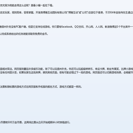
扑克究竟为啥能走得这么远呢？跟着小编一起往下看。
玩家。规则简单，容易掌握。开发商博雅互动国际有限公司(“博雅互动”或“公司”)总部位于香港，于2004年由张伟先生通过
件。博雅德州扑克没有PC客户端，但是它支持在线游戏，你只要有facebook、QQ空间、开心网、人人网、新浪微博这5个平
可以完成系统给出的任务就能领取到免费的金币。
面相对简洁。网页版则囊括许多娱乐功能，除了可以玩德州扑克，你还可以玩超级转转乐、幸运卡牌、粉丝专属奖、比牌小游戏
没有任何提示音，如果玩家在这局弃牌，换到其他页面，很有可能会错过下一局的游戏。网页版还可以切换游戏场景，会根据节
汰赛和锦标赛的游戏方式在网页版和手机版的报名方式、游戏方式都是一样的。
金币赛和500万金币赛，这两场比赛从白天开始相隔半小时穿插进行。