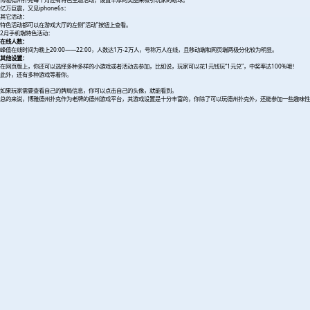
亿万巨震，又见iphone6s：
其它活动：
特色活动都可以在游戏大厅的左侧“活动”按钮上查看。
2月手机端特色活动：
在线人数：
峰值在线时间为晚上20:00——22:00，人数达1万-2万人，号称万人在线，且移动端和网页端两极分化较为明显。
其他设置：
在网页版上，你还可以选择多种多样的小游戏或者活动去参加，比如说，玩家可以花1元钱玩“1元兑”，中奖率达100%哦！
此外，还有多种游戏等着你。
如果玩家需要查看自己的牌局信息，你可以点击自己的头像，就能看到。
总的来说，博雅德州扑克作为老牌的德州游戏平台，其游戏设置是十分丰富的，你除了可以玩德州扑克外，还能参加一些趣味性