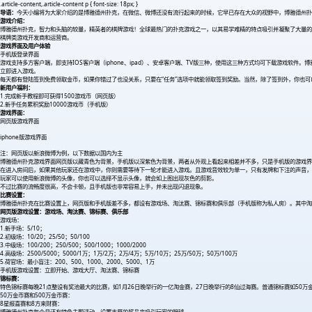
.article-content,.article-content p { font-size: 18px; }
导语：
今天小编将为大家介绍的是博雅德州扑克，在微信、微博还没有流行起来的时候，它早已存在大众的视野中，博雅德州
游戏介绍：
博雅德州扑克，智力和头脑的较量，精英者的棋牌游戏！全球最热门的扑克游戏之一，以其易学难精的特点吸引并凝聚了大量的忠实
棋牌类游戏开发商和运营商。
游戏界面及用户体验
手机版登录界面
游戏支持多方客户端，即支持IOS客户端（iphone、ipad）、安卓客户端、TV版三种，使用这三种方式均可下载游戏软
立即进入游戏。
每天都有登陆签到免费领取金币，如果你错过了也没关系，只要在“任务”选项中就能领取签到奖励。当然，除了签到外，你也
新用户福利：
1.完成新手教程即可获得1500游戏币（网页版）
2.新手任务累积奖励10000游戏币（手机版）
游戏界面：
网页版游戏界面
iphone版游戏界面
注：网页版以新浪微博为例，以下数据以国内为主
博雅德州扑克游戏界面网页版以藏青色为背景，手机版以深紫色为背景，两者从外观上看起来相差并不多，只是手机版的游戏界
在进入房间后，如果其他玩家还在游戏中，你则需要等待下一轮才能进入游戏。且游戏音效较为单一，只有发牌和下注的声音，
玩家可以使用新浪微博的头像，你也可以选择不显示头像，就会如上图出现灰色的剪影。
不过比赛的流畅度很高，不会卡顿，且手机版也非常容易上手，并未出现闪退现象。
比赛设置：
博雅德州扑克在比赛设置上，网页版和手机版差不多，都设有游戏场、淘汰赛、锦标赛和俱乐部（手机版称为私人房）。其中淘
网页版游戏设置：游戏场、淘汰赛、锦标赛、俱乐部
游戏场：
1.新手场：5/10；
2.初级场：10/20；25/50；50/100
3.中级场：100/200；250/500；500/1000；1000/2000
4.高级场：2500/5000；5000/1万；1万/2万；2万/4万；5万/10万；25万/50万；50万/100万
5.荷官场：最小盲注：200、500、1000、2000、5000、1万
手机版游戏设置：立即开始、游戏大厅、淘汰赛、锦标赛
锦标赛：
特色锦标赛每晚21点整设有奖池最大的比赛，如1月26日晚举行的一亿淘金赛，27日晚举行的8仙过海赛。普通锦标赛如50万
50万金币赛和500万金币赛：
8星报喜赛和8方来财赛：
博雅德州扑克每个月还有特色主题活动，设置丰厚的奖品来吸引玩家的眼球。