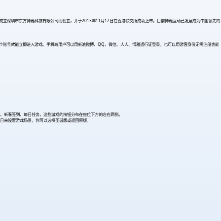
成立深圳市东方博雅科技有限公司而创立，并于2013年11月12日在香港联交所成功上市。目前博雅互动已发展成为中国领先的
台其中一个账号就能立即进入游戏。手机端用户可以用新浪微博、QQ、微信、人人、博雅通行证登录，也可以用游客身份无需注册也能
、新春签到、每日任务，这些游戏的按钮分布在座位下方的左右两侧。
日来设置游戏场景，你可以选择圣诞版或返回原版。