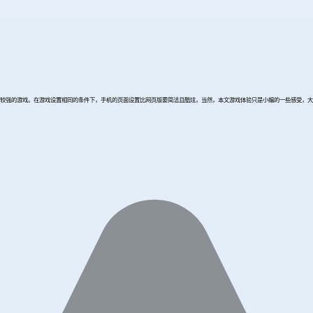
较强的游戏。在游戏设置相同的条件下，手机的页面设置比网页版要简洁且酷炫，当然，本文游戏体验只是小编的一些感受，大