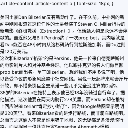
.article-content,.article-content p { font-size: 18px; }
美国土豪Dan Bilzerian又有新动作了。在不久前，中扑网的新
闻中刚刚报道过这位任性的土豪参演了Steven C. Miller指导的
新电影《终极救援（Extraction）》。但话题人物是永远不会停
歇的。最近他又与Bill Perkins约了一次prop bet，其内容就是
看Dan能否在48小时内从洛杉矶骑行到拉斯维加斯，而Du注则
是120万美元。
这次和Bilzerian“掐架”的是Perkins，他是一位来自德克萨斯州
的电影制片人和对冲基金经理。他以跟扑克界的名人们做巨额
prop bet而出名。至于Bilzerian，想必我们不用多说了吧，他
以备受争议的形象风靡整个社交网络。虽说一玩起牌来就会斤斤
计较，却不惜豪掷巨金去承诺一些几乎完全没胜算的Du约。
35岁的Bilzerian在推特上表示他已经18年没骑过自行车了。据
他描述，这次他要在两天内骑行278英里。而Perkins却在推特
上回应说Bilzerian“肯定抄小路了”，因为Google地图显示明明
是320英里。看来Bilzerian看的是步行路线，而非骑车路线吧。
总而言之这俩人不管是谁用错了地图，这无疑都是条漫漫骑行
路。而且据另一位扑克玩家Samantha Abernathy爆料，