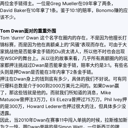
两位金手链得主。一位是Greg Mueller在09年拿了两条，
David Baker在10年拿了1条。鉴于10:1的赔率，Bonomo赚的应
该不少。
Tom Dwan面对的重重外围
Tom ‘durrrr’ Dwan 这个名字在圈内的存在，不是因为他擅长打
锦标赛，而是因为他在高额桌上的“风骚”表现而存在。可由于大
家挑战他是否能拿金手链的Du资太诱人，所以他不时也会出现
在WSOP的舞台上。从以往的故事来看，几乎所有高额圈内的玩
家都押注挑战过Dwan是否能拿金手链，赔率大约是3:1。有些名
头则是押Dwan是否能在3年内拿下2条金手链。
押注在Dwan身上的钱到底有多少，具体的我们不好说。可有同
行爆料总数是介于900到2000万美元之间的。如果Dwan赢
了，那这些钱就是他的。而就我们所知道的消息，Mike
Matusow曾押注3万刀，Eli ELezra曾押过75万刀，Phil Ivey押
的是300万，Howard Lederer也押过很大的注，但具体多少没
透露。
因此，当2010年Dwan在赛事11中闯入单挑的时候，拉斯维加斯
为之一惊。跟Dwan单挑的是Simon Watt，一位新西兰的牌