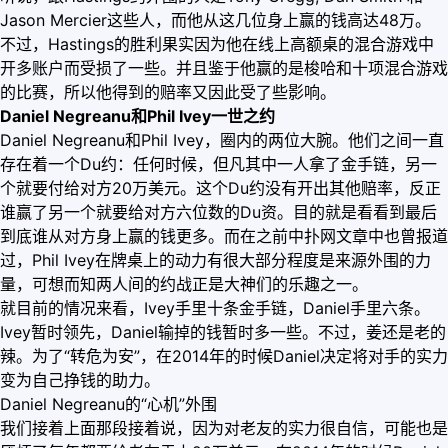
Jason Mercier这些人，而他从这几位身上赢的钱高达48万。
不过，Hastings的胜利果实因为他在线上高额桌的混合游戏中
开多账户而受损了一些。并且鉴于他赢的是梭哈和十项混合游戏
的比赛，所以他得到的赔率又因此受了些影响。
Daniel Negreanu和Phil Ivey一世之约
Daniel Negreanu和Phil Ivey，圈内的两位大腕。他们之间一直
存在着一个Du约：任何时候，但凡其中一人拿了金手链，另一
个就要付给对方20万美元。这个Du约没有开出其他赔率，反正
谁赢了另一个就要给对方六位数的Du资。目的就是看看到最后
到底谁从对方身上赢的钱更多。而在之前中扑网文章中也曾报道
过，Phil Ivey在牌桌上的动力有很大部分程度是来源外围的力
量，可想而知两人间的约战正是大神们的乐趣之一。
就目前的情况来看，Ivey手里十条金手链，Daniel手里六条。
Ivey暂时领先，Daniel输掉的钱暂时多一些。不过，姜还是老的
辣。为了“转危为安”，在2014年的时候Daniel决定将对手的实力
变为自己挣钱的助力。
Daniel Negreanu的“心机”外围
我们接着上面那段接着说，因为对老友的实力很自信，可能也是