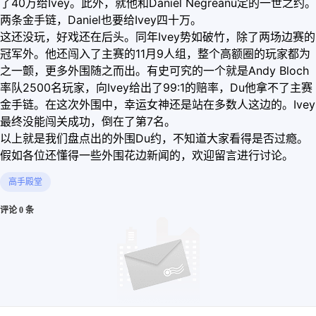
了40万给Ivey。此外，就他和Daniel Negreanu定的一世之约。
两条金手链，Daniel也要给Ivey四十万。
这还没玩，好戏还在后头。同年Ivey势如破竹，除了两场边赛的
冠军外。他还闯入了主赛的11月9人组，整个高额圈的玩家都为
之一颤，更多外围随之而出。有史可究的一个就是Andy Bloch
率队2500名玩家，向Ivey给出了99:1的赔率，Du他拿不了主赛
金手链。在这次外围中，幸运女神还是站在多数人这边的。Ivey
最终没能闯关成功，倒在了第7名。
以上就是我们盘点出的外围Du约，不知道大家看得是否过瘾。
假如各位还懂得一些外围花边新闻的，欢迎留言进行讨论。
高手殿堂
评论 0 条