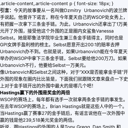
.article-content,.article-content p { font-size: 18px; }
引言：
今天的故事要从一名叫做Dzmitry Urbanovich的波兰牌
手说起。他曾许下诺言，称在今年夏天自己的WSOP处女秀上，
有把握一次拿下三条金手链。为此，Urbanovich还拿出了1万美
元开了外围，接受他这个外围的正是圈内女鲨鱼Vanessa
Selbst。她是耶鲁法学院毕业生兼三条金手链得主，同时也是
GPI女牌手盈利榜的榜主。Selbst愿意开出200:1的赔率去押
Urbanovich办不到。也就是说，如果Urbanovich能在今年夏天
举办的WSOP中拿下三条金手链，Selbst要给他200万刀。如果
Urbanovich不行，他要给Selbst一万美元。
像Urbanovich和Selbst之间这种，对于“XXX是否能拿金手链”开
外围的现象在圈内比比皆是，下面我们就跟随文章来盘点一下史
上对于金手链开出的外围中最大的是哪几个吧！
Hastings赢下的外围是奖金的两倍
WSOP的赛场上，每年都有选手一次就拿两条金手链的事发生。
在去年WSOP的赛场上，Brian Hastings就是这些人中的一个。
当Hastings赢了赛事27的金手链后，有谣言说他在一次外围中
赢的钱是他239,518美元奖金的两倍。
听说，跟Hastings约外围的人是Tony Gregg, Dan Smith 和