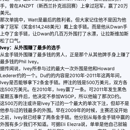
手，曾在ANZPT（新西兰扑克巡回赛）上拿过冠军，赢了20万
美元。
那次单挑中，Watt是最后的胜利者。但大家记住他不是因为他
拿了冠军（奖金614,248美元）戴上金手链。而是他从Dwan手
上夺了金手链，让Dwan的几百万外围打了水漂，让拉斯维加斯
松了口气。
Ivey：从外围赚了最多的选手
从金手链外围赚了最多钱的男人，正是那个从其他牌手身上赚了
最多钱的Phil Ivey。
据传闻说，Ivey所参与过的最大一次外围是他和Howard
Lederer约的一个。Du约的内容是2010年-2011年这两年间，
Ivey是否能够拿下2条金手链。押注的钱是500万美元，双方各
出500万美元。在2010年，Ivey赢了一条。可2011年发生黑色
星期五事件后，他决定不参加WSOP，所以他输了那次D约。
这500万的注或许是Ivey下过的一个最大的单次下注，但却不是
他参与过的钱最多的外围。早在2009年的时候，主赛还没开始
之前，Ivey就已经拿了两条金手链。他分别从每条金手链中赢的
外围有多少我们不知道。可据Eli Elezra说，单单是他自己就输