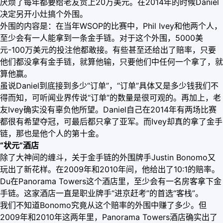
厌烦了每年都要给老友贡上20万美元。在2014年的时候Daniel
决定另开小灶搞个外围。
外围的内容是：在当年WSOP的比赛中，Phil Ivey和他两个人，
至少会有一人能拿到一条金手链。对于这个外围，5000美
元-100万美元的投注他都敢接。有些甚至还给出了赔率，只要
他们都没拿有金手链，就算他输，只要他们中任何一个拿了，就
算他赢。
虽说Daniel到底接到多少“订单”，“订单”具体又是多少钱我们不
得而知，可听闻业界传说“订单”的数量是很可观的。再加上，老
友Ivey确实没有辜负他所望。Daniel自己在2014年有两场比赛
都很有希望夺冠，可最后都只拿了亚军。而Ivey却真的拿了金手
链，那也是他个人的第十金。
“状元”酒店
除了大神间的缠斗，关于金手链的外围牌手Justin Bonomo又
玩出了新花样。在2009年和2010年间，他给出了10:1的赔率。
Du在Panorama Towers这个酒店里，至少会有一名房客拿下金
手链。这家酒店一直是职业牌手“进京赶考”的首选“客栈”。
我们不知道Bonomo究竟从这个赔率的外围中赚了多少。但
2009年和2010年这两年里，Panorama Towers酒店确实出了