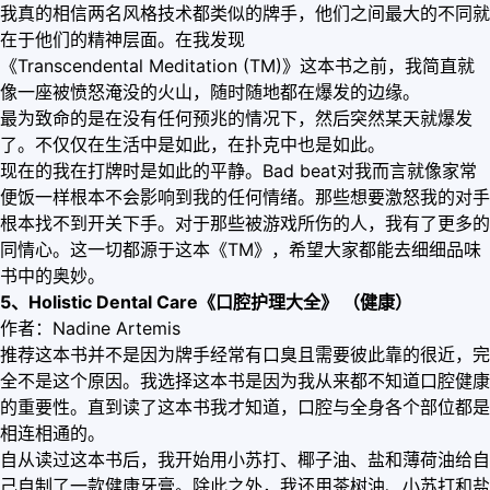
我真的相信两名风格技术都类似的牌手，他们之间最大的不同就
在于他们的精神层面。在我发现
《Transcendental Meditation (TM)》这本书之前，我简直就
像一座被愤怒淹没的火山，随时随地都在爆发的边缘。
最为致命的是在没有任何预兆的情况下，然后突然某天就爆发
了。不仅仅在生活中是如此，在扑克中也是如此。
现在的我在打牌时是如此的平静。Bad beat对我而言就像家常
便饭一样根本不会影响到我的任何情绪。那些想要激怒我的对手
根本找不到开关下手。对于那些被游戏所伤的人，我有了更多的
同情心。这一切都源于这本《TM》，希望大家都能去细细品味
书中的奥妙。
5、Holistic Dental Care《口腔护理大全》 （健康）
作者：Nadine Artemis
推荐这本书并不是因为牌手经常有口臭且需要彼此靠的很近，完
全不是这个原因。我选择这本书是因为我从来都不知道口腔健康
的重要性。直到读了这本书我才知道，口腔与全身各个部位都是
相连相通的。
自从读过这本书后，我开始用小苏打、椰子油、盐和薄荷油给自
己自制了一款健康牙膏。除此之外，我还用茶树油、小苏打和盐