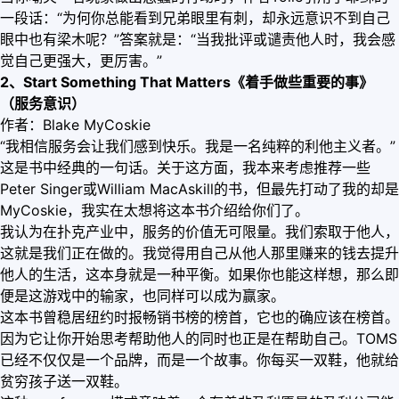
一段话：“为何你总能看到兄弟眼里有刺，却永远意识不到自己
眼中也有梁木呢？”答案就是：“当我批评或谴责他人时，我会感
觉自己更强大，更厉害。”
2、Start Something That Matters《着手做些重要的事》
（服务意识）
作者：Blake MyCoskie
“我相信服务会让我们感到快乐。我是一名纯粹的利他主义者。”
这是书中经典的一句话。关于这方面，我本来考虑推荐一些
Peter Singer或William MacAskill的书，但最先打动了我的却是
MyCoskie，我实在太想将这本书介绍给你们了。
我认为在扑克产业中，服务的价值无可限量。我们索取于他人，
这就是我们正在做的。我觉得用自己从他人那里赚来的钱去提升
他人的生活，这本身就是一种平衡。如果你也能这样想，那么即
便是这游戏中的输家，也同样可以成为赢家。
这本书曾稳居纽约时报畅销书榜的榜首，它也的确应该在榜首。
因为它让你开始思考帮助他人的同时也正是在帮助自己。TOMS
已经不仅仅是一个品牌，而是一个故事。你每买一双鞋，他就给
贫穷孩子送一双鞋。