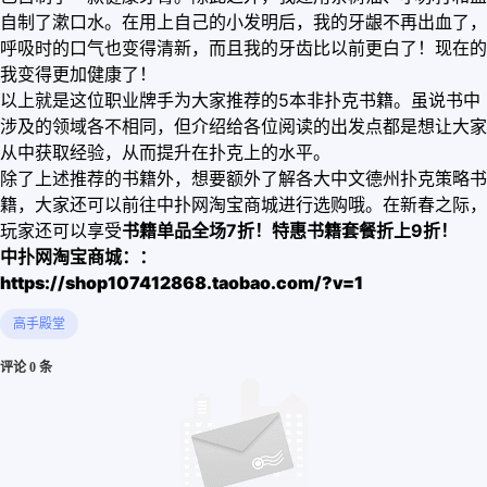
自制了漱口水。在用上自己的小发明后，我的牙龈不再出血了，
呼吸时的口气也变得清新，而且我的牙齿比以前更白了！现在的
我变得更加健康了！
以上就是这位职业牌手为大家推荐的5本非扑克书籍。虽说书中
涉及的领域各不相同，但介绍给各位阅读的出发点都是想让大家
从中获取经验，从而提升在扑克上的水平。
除了上述推荐的书籍外，想要额外了解各大中文德州扑克策略书
籍，大家还可以前往中扑网淘宝商城进行选购哦。在新春之际，
玩家还可以享受
书籍单品全场7折！特惠书籍套餐折上9折！
中扑网淘宝商城：
：
https://shop107412868.taobao.com/?v=1
高手殿堂
评论 0 条