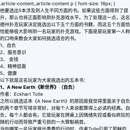
.article-content,.article-content p { font-size: 18px; }
他要选出5本涉及到人生不同方面的书。如果这些方面得到了提
升，那么也将正面影响到扑克游戏水平。为了处理这一点，这名
德州扑克玩家决定挑选出以下五个方面的书籍，而这五个方面恰
恰能够极大影响到一名玩家的扑克游戏。下面是是玩家第一人称
的口吻来教会大家如何挑选适合的书。
1、自负
2、服务意识
3、 金钱
4、精神层面
5、健康
以下就是这名玩家为大家挑选出的五本书：
1、A New Earth《新世界》（自负）
作者：Eckhart Tolle
之所以挑选这本《A New Earth》的原因是我觉得里面关于自负
的两个章节写得非常好，对每个人来说都算得上必读的经典。自
负，每个人都会有。它是玩家在牌桌上因情绪失控或看似疯狂的
随机行动而导致严重亏损的一大罪魁祸首。
当你嘲笑一名玩家做出愚蠢的行动时，作者Tolle引用了耶稣的