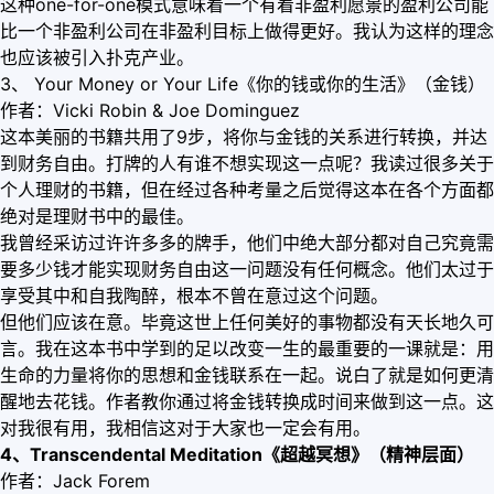
这种one-for-one模式意味着一个有着非盈利愿景的盈利公司能
比一个非盈利公司在非盈利目标上做得更好。我认为这样的理念
也应该被引入扑克产业。
3、 Your Money or Your Life《你的钱或你的生活》（金钱）
作者：Vicki Robin & Joe Dominguez
这本美丽的书籍共用了9步，将你与金钱的关系进行转换，并达
到财务自由。打牌的人有谁不想实现这一点呢？我读过很多关于
个人理财的书籍，但在经过各种考量之后觉得这本在各个方面都
绝对是理财书中的最佳。
我曾经采访过许许多多的牌手，他们中绝大部分都对自己究竟需
要多少钱才能实现财务自由这一问题没有任何概念。他们太过于
享受其中和自我陶醉，根本不曾在意过这个问题。
但他们应该在意。毕竟这世上任何美好的事物都没有天长地久可
言。我在这本书中学到的足以改变一生的最重要的一课就是：用
生命的力量将你的思想和金钱联系在一起。说白了就是如何更清
醒地去花钱。作者教你通过将金钱转换成时间来做到这一点。这
对我很有用，我相信这对于大家也一定会有用。
4、Transcendental Meditation《超越冥想》（精神层面）
作者：Jack Forem