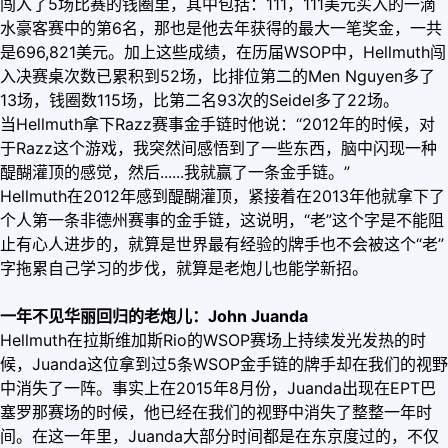
闯入了5场比赛的钱圈里，其中包括：111，111美元买入的一滴
水豪客赛中的第6名，那也是他去年获得的最大一笔奖金，一共
是696,821美元。加上这些成绩，在历届WSOP中，Hellmuth闯
入决赛桌次数已累积到52场，比排位第二的Men Nguyen多了
13场，钱圈数115场，比第二名93次的Seidel多了22场。
当Hellmuth拿下Razz赛事金手链时他说：“2012年的时候，对
于Razz这个游戏，我突然间感悟到了一些东西，脑中闪现一种
醍醐灌顶的感觉，然后......我就赢了一条金手链。”
Hellmuth在2012年感到醍醐灌顶，紧接着在2013年他就拿下了
个人第一条非德州赛事的金手链，这说明，“老”这个字是不能阻
止有心人进步的，就算是世界最有经验的牌手也不会被这个“老”
字拖累自己学习的步伐，就算是老炮儿也能学新招。
一年不见华丽回归的老炮儿：John Juanda
Hellmuth在拉斯维加斯Rio的WSOP赛场上持续发光发热的时
候，Juanda这位拿到过5条WSOP金手链的牌手却在我们的视野
中消失了一阵。事实上在2015年8月份，Juanda出现在EPT巴
塞罗那赛场的时候，他已经在我们的视野中消失了整整一年时
间。在这一年里，Juanda大部分时间都是在东京度过的，不仅