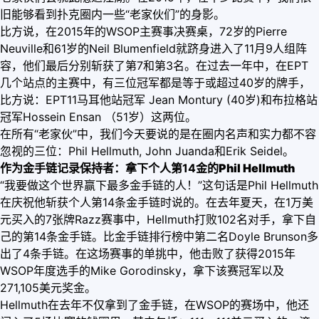
旧能够看到扑克圈内一些“老家伙们”的身影。
比方说，在2015年的WSOP主赛事决赛桌，72岁的Pierre
Neuville和61岁的Neil Blumenfield就跻身进入了11月9人组阵
容，他们最后分别斩获了第7和第3名。在过去一年中，在EPT
几个站点的主赛中，有三位冠军都是等于或超过40岁的牌手，
比方说：EPT11马耳他站冠军 Jean Montury (40岁)和布拉格站
冠军Hossein Ensan （51岁）这两位。
在所有“老家伙”中，我们今天要说的是在圈内名声和实力都不容
忽视的三位：Phil Hellmuth, John Juanda和Erik Seidel。
作为金手链记录保持者：拿下个人第14金的
Phil Hellmuth
“我要做这个世界赢下最多金手链的人！”这句话是Phil Hellmuth
在庆祝他斩获个人第14条金手链时说的。在去年夏天，在1万美
元买入的7张牌Razz赛事中，Hellmuth打败102名对手，拿下自
己的第14条金手链。比金手链排行榜中第二名Doyle Brunson多
出了4条手链。在这场赛事的单挑中，他击败了获得2015年
WSOP年度选手的Mike Gorodinsky，拿下该赛冠军以及
271,105美元奖金。
Hellmuth在去年不仅拿到了金手链，在WSOP的赛场中，他还