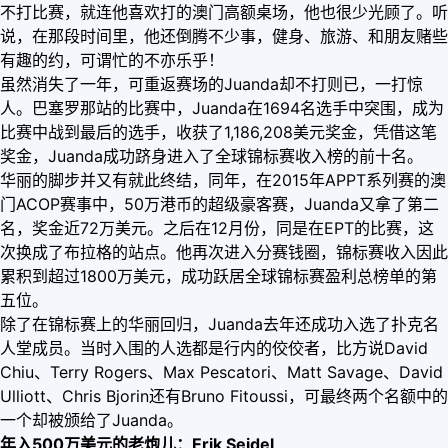
不打比赛，就连他喜欢打的澳门高额桌场，他也很少光顾了。听
说，在那段时间里，他还倒腾不少事，健身、旅游、和朋友赌些
有趣的约，可谓忙的不亦乐乎！
虽然消失了一年，可重返赛场的Juanda却不打则已，一打惊
人。巴塞罗那站的比赛中，Juanda在1694名选手中突围，成为
比赛中战到最后的选手，收获了1,186,208美元奖金，凭借这笔
奖金，Juanda成功跻身进入了全球锦标赛收入榜的前十名。
华丽的脚步并又有就此终结，同年，在2015年APPT系列赛的澳
门ACOP赛事中，50万港币的超级豪客赛，Juanda又拿了第二
名，奖金近72万美元。之后在12月份，同是在EPT的比赛，这
次换成了布拉格的站点。他再次进入分赛钱圈，锦标赛收入因此
累积到超过1800万美元，成功跃居全球锦标赛盈利总榜单的第
五位。
除了在锦标赛上的华丽回归，Juanda去年还成功入选了扑克名
人堂成员。当时入围的人选都是行内的佼佼者，比方说David
Chiu、Terry Rogers、Max Pescatori、Matt Savage、David
Ulliott、Chris Bjorin还有Bruno Fitoussi，可最终两个名额中的
一个却被颁给了Juanda。
年入500万美元的老炮儿：Erik Seidel