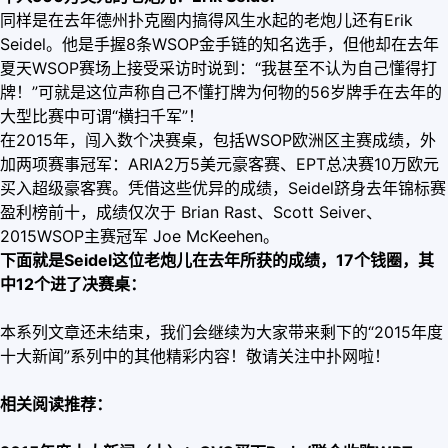
同样是在去年德州扑克圈内搞得风生水起的老炮儿还有Erik
Seidel。他是手握8条WSOP金手链的知名选手，但他却在去年
夏天WSOP赛场上接受采访时说到：“我甚至不认为自己懂得打
牌！”可就是这位声称自己不懂打牌为何物的56岁牌手在去年的
大型比赛中可谓“横扫千军”！
在2015年，闯入数个决赛桌，包括WSOP欧洲区主赛成绩，外
加两项赛事冠军：ARIA2万5美元豪客赛、EPT总决赛10万欧元
买入超级豪客赛。凭借这些优异的成绩，Seidel跻身去年锦标赛
盈利榜前十，成绩仅次于 Brian Rast、Scott Seiver、
2015WSOP主赛冠军 Joe McKeehen。
下面就是
Seidel
这位老炮儿在去年所获的成绩，
17
个钱圈，其
中
12
个进了决赛桌：
本系列文章还未结束，我们会继续为大家带来剩下的“2015年度
十大新闻”系列中的其他精彩内容！敬请关注中扑网啦！
相关阅读推荐：