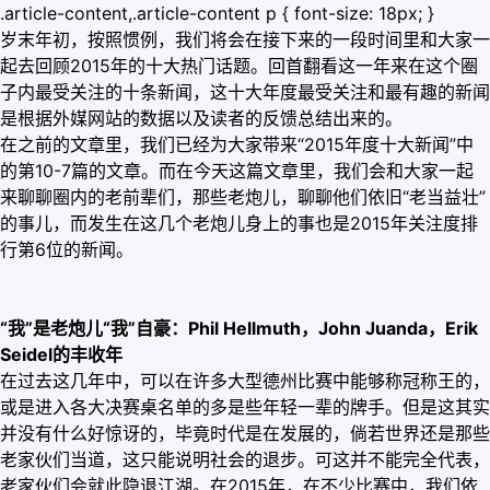
.article-content,.article-content p { font-size: 18px; }
岁末年初，按照惯例，我们将会在接下来的一段时间里和大家一
起去回顾2015年的十大热门话题。回首翻看这一年来在这个圈
子内最受关注的十条新闻，这十大年度最受关注和最有趣的新闻
是根据外媒网站的数据以及读者的反馈总结出来的。
在之前的文章里，我们已经为大家带来“2015年度十大新闻”中
的第10-7篇的文章。而在今天这篇文章里，我们会和大家一起
来聊聊圈内的老前辈们，那些老炮儿，聊聊他们依旧“老当益壮”
的事儿，而发生在这几个老炮儿身上的事也是2015年关注度排
行第6位的新闻。
“我”是老炮儿“我”自豪：Phil Hellmuth，John Juanda，Erik
Seidel的丰收年
在过去这几年中，可以在许多大型德州比赛中能够称冠称王的，
或是进入各大决赛桌名单的多是些年轻一辈的牌手。但是这其实
并没有什么好惊讶的，毕竟时代是在发展的，倘若世界还是那些
老家伙们当道，这只能说明社会的退步。可这并不能完全代表，
老家伙们会就此隐退江湖。在2015年，在不少比赛中，我们依