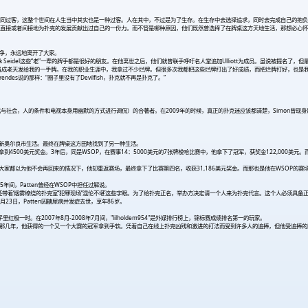
如同过客，这整个世间在人生当中其实也是一种过客。人在其中，不过是为了生存。在生存中去选择追求，同时去完成自己的抱
直接或者间接地为扑克的发展贡献出过自己的一份力。而不管是哪种原因，他们既然曾选择了在牌桌这方天地生活，那想必心怀
次斗争，永远地离开了大家。
son和Erik Seidel这些“老”一辈的牌手都是很好的朋友。在他离世之后，他们就曾联手呼吁名人堂追加Ulliott为成员。虽说被提名了
把它当成老天发给我的一手牌。在我的职业生涯中，我拿过不少烂牌。但很多次我都把这些烂牌打出了好成绩，而把烂牌打好，也是
endes说的那样：“圈子里没有了Devilfish，扑克就不再是扑克了。”
，人的条件和电视本身用幽默的方式进行调侃）的合著者。在2009年的时候，真正的扑克迷应该都清楚，Simon曾现身那一季的Hi
役后移居到新奥尔良市生活。最终在牌桌这方田地找到了另一种生活。
拿到4500美元奖金。3年后，同是WSOP，在赛事14：5000美元的7张牌梭哈比赛中，他拿下了冠军，获奖金122,000美元。
之后，大家都以为他不会再回来的情况下，他却重返赛场，最终拿下了比赛第四名，收获31,186美元奖金。而那也是他在WSOP的
年间，Patten曾经在WSOP中担任过解说。
段，身上还带着‘烟雾缭绕的扑克室’‘犯罪现场’‘混伦不堪’这些字眼。为了给扑克正名，举办方决定请一个人来为扑克代言。这个人必
23日，Patten因糖尿病并发症去世，享年86岁。
里红极一时。在2007年8月-2008年7月间，"lilholdem954"是外媒排行榜上，锦标赛成绩排名第一的玩家。
牌手之一。那几年，他获得的一个又一个大赛的冠军拿到手软。凭着自己在线上扑克凶残和激进的打法而受到许多人的追捧，但他受追捧的同