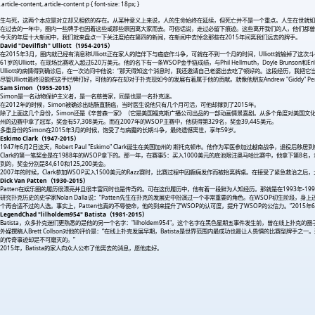
.article-content,.article-content p { font-size: 18px; }
生与死，这两个本应是对立却又相依的存在。从某种意义上来说，人的生命始终在延续，但死亡并不是一个重点。人生在世就
在过去的一年中，圈内一些牌手也因着这些或那些原因离大家而去。可俗话说，走过必留下痕迹。这些离开我们的人，他们都曾
今天的年度十大新闻中，我们就来盘点一下关注度拍在第四的新闻，在新闻中去悼念那些在2015年间离我们远去的牌手。
David "Devilfish" Ulliott（1954-2015）
在2015年3月，圈内就已经有消息称Ulliott正在家人的陪伴下与癌症作斗争，可就在不到一个月的时间，Ulliott就输掉了这
61岁的Ulliott，在现场比赛收入超过620万美元。他的名下有一条WSOP金手链成绩，与Phil Hellmuth，Doyle Brun
Ulliott的病情得到确诊后，在一次访问中他说：“那天得知这个消息时，我还邀请自己老婆出去吃了顿好的。这段经历，我
尽管Ulliott最终没能把这手烂牌打好，可他的存在却对于扑克现如今的发展有着属于他的贡献。就像他朋友Andrew "Giddy" Per
Sam Simon（1955-2015）
Simon是一名动物保护主义者，是一名慈善家，同是也是一名扑克迷。
在2012年的时候，Simon被确诊出结肠直肠癌，当时医生说他只有几个月可活，可他却撑到了2015年。
除了上面这几个身份，Simon还是《辛普森一家》（它是美国福克斯广播公司出品的一部动画情景喜剧。从多个角度对美国文化与社会
州的边赛中拿了冠军，奖金有57,308美元。而在2007年的WSOP主赛中，他获得第329名，奖金39,445美元。
多重身份的Simon在2015年3月的时候，饱受了与病魔的长期斗争，最终遗憾离世，享年59岁。
Eskimo Clark（1947-2015）
1947年6月2日这天，Robert Paul "Eskimo" Clark诞生在美国加州的 斯托克顿市。他作为军医参加过越南战争，退
Clark的第一笔奖金是在1988年的WSOP拿下的。那一年，在赛事5：买入1000美元的底池限注奥马哈比赛中，他拿下第8名，
到的，奖金分别是84,610和125,200美金。
2007年的时候，Clark参加WSOP买入1500美元的Razz赛时，比赛过程中因癫痫发作而被抬离牌桌。在接受了紧急救治
Dick Van Patten（1930-2015）
Patten在娱乐圈的履历很漂亮并且很丰富同时也是传奇的。可在这份履历中，他有着一段鲜为人知经历。那就是在1993年-1995
研究扑克历史的史学家Nolan Dalla说：“Patten先生在扑克的发展史中扮演过一个非常重要的角色。在WSOP初生阶
个再合适不过的人选。事实上，Patten也真的不辱使命，他的到来提升了WSOP的认可度，提升了WSOP的公信力。”2015年6月
LegendChad "lilholdem954" Batista（1981-2015）
Batista，众多扑克迷们更熟悉的是他的另一个名字："lilholdem954"。这个名字在黑色星期五事件发生前，曾在线上扑克的圈子
外媒撰稿人Brett Collson对他的评价是：“在线上扑克发展早期，Batista是世界范围内最成功也最让人畏惧的比赛型
的传奇事迹却是不可磨灭的。”
2015年，Batista的家人向众人公布了他离去的消息，愿他走好。