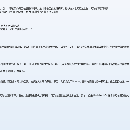
负。当一个不能及的高度被征服的时候，生命也会因此变得精彩。能够在人世间度过此生，又何必辜负了呢？
的都是一颗自由的灵魂，而他们的此生也可算是没有辜负。
，但最终他还是没能入选。
我的专长，所以这次也不例外。”
gh Stakes Poker。而他最早的一次钱圈经历是1995年，之后在2010年的维加斯春季公开赛中，他还在一次无限德
而那也是他的第一条金手链，Clark这辈子拿过三条金手链。另两条分别是在1999年的Razz赛和2002年的7张牌梭哈高低赛中拿
赛场上拿下的最后一笔奖金。
须具备正能量，而且拥有高尚的品质，被多数人认可和尊重。于是，他们找到了Patten，当时电视圈内的一颗明星，他是国民爸爸，一
时也遭到了不少诟病。虽说黑色星期五事件后，他开始慢慢淡出线上扑克这个舞台，但是‘lilholdem954’这个账号名所创造的