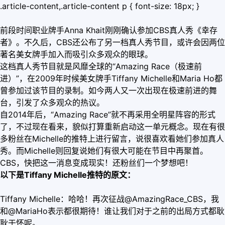
.article-content,.article-content p { font-size: 18px; }
前段时间职业牌手Anna Khait刚刚确认参加CBS真人秀《幸存
者》。不久后，CBS还公布了另一档真人秀节目，或许会因两位
著名美女牌手加入而吸引众多观众的眼球。
这档真人秀节目就是风靡全球的“Amazing Race（极速前
进）”，在2009年时候美女牌手Tiffany Michelle和Maria Ho都
曾参加过该节目的录制。如今两人又一次出现在极速前进的舞
台，引发了众多观众的热议。
自2014年后，“Amazing Race”就不再采用全明星阵容的形式
了，不过现在看来，貌似打算重新启动这一单元概念。现在有很
多粉丝在Michelle的推特上进行留言，说很喜欢看她们参加真人
秀。而Michelle则回复说她们有很大可能在节目中再聚首。
CBS，快把这一消息变成现实！还粉丝们一个梦想吧！
以下是Tiffany Michelle推特的原文：
Tiffany Michelle：哈哈！再次征战@AmazingRace_CBS，我
和@MariaHo表示都很期待！谁让我们对于之前的出局方式都耿
耿于怀呢。